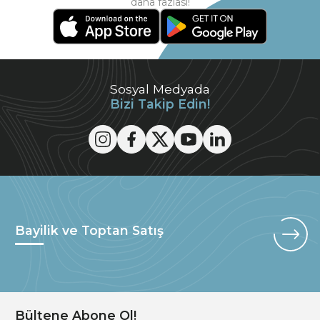
daha fazlası!
Sosyal Medyada
Bizi Takip Edin!
Bayilik ve Toptan Satış
Bültene Abone Ol!