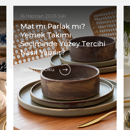
16 Haziran 2026 Salı
Mat mı Parlak mı?
Yemek Takımı
Seçiminde Yüzey Tercihi
Nasıl Yapılır?
Devamını Oku