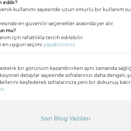
 edilir?
ijyenik kullanımı sayesinde uzun ömürlü bir kullanım su
yesinde en güvenilir seçenekler arasında yer alır.
gun mu?
nım için rahatlıkla tercih edilebilir.
e en uygun seçimi
yapabilirsiniz.
 estetik bir görünüm kazandırırken aynı zamanda sağlığı
iyonel detaylar sayesinde sofralarınızı daha dengeli, şık 
ellerini keşfederek sofralarınıza yeni bir dokunuş katın
in
.
Son Blog Yazıları