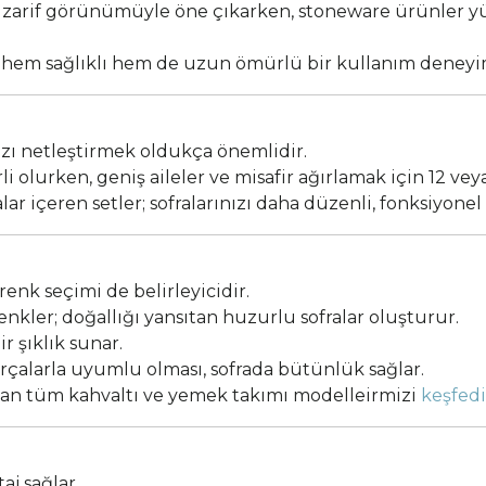
e zarif görünümüyle öne çıkarken, stoneware ürünler yü
hem sağlıklı hem de uzun ömürlü bir kullanım deneyim
zı netleştirmek oldukça önemlidir.
li olurken, geniş aileler ve misafir ağırlamak için 12 vey
lar içeren setler; sofralarınızı daha düzenli, fonksiyonel 
enk seçimi de belirleyicidir.
renkler; doğallığı yansıtan huzurlu sofralar oluşturur.
r şıklık sunar.
rçalarla uyumlu olması, sofrada bütünlük sağlar.
kan tüm kahvaltı ve yemek takımı modelleirmizi
keşfedi
j sağlar.