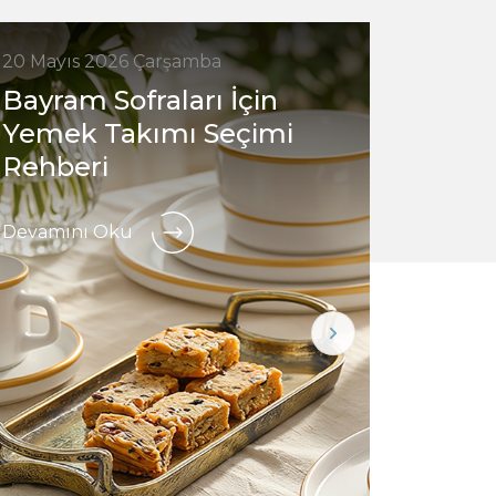
20 Mayıs 2026 Çarşamba
7 Mayıs
Bayram Sofraları İçin
Hangi
Yemek Takımı Seçimi
finca
Rehberi
Devamı
Devamını Oku