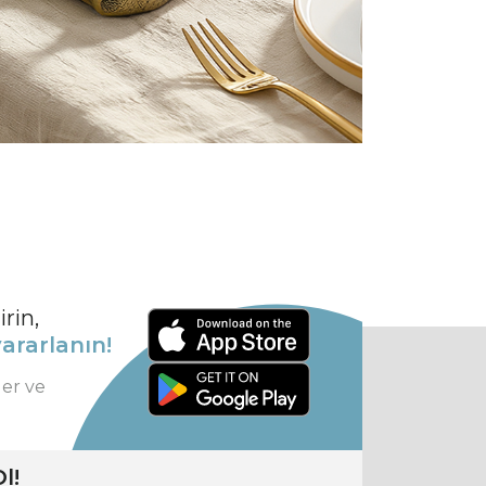
rin,
ararlanın!
ler ve
l!