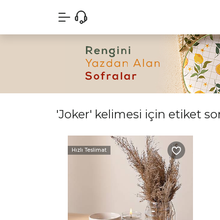
'Joker' kelimesi için etiket s
Hızlı Teslimat