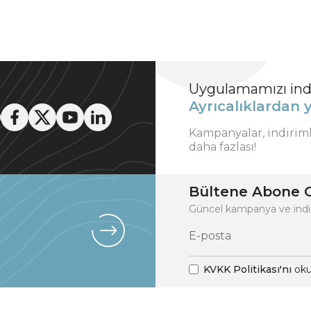
Uygulamamızı indi
Ayrıcalıklardan y
Kampanyalar, indirim
daha fazlası!
Bültene Abone O
Güncel kampanya ve indi
KVKK Politikası'nı
oku