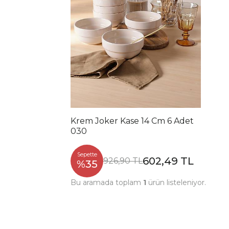
Krem Joker Kase 14 Cm 6 Adet
030
Sepette
602,49 TL
926,90 TL
%35
Bu aramada toplam
1
ürün listeleniyor.