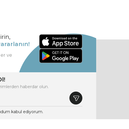
rin,
ararlanın!
ler ve
l!
rimlerden haberdar olun.
dum kabul ediyorum.