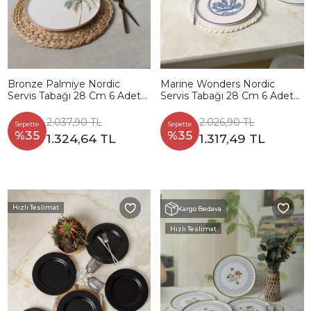
Bronze Palmiye Nordic
Marine Wonders Nordic
Servis Tabağı 28 Cm 6 Adet
Servis Tabağı 28 Cm 6 Adet
22903
22741
2.037,90 TL
2.026,90 TL
Sepette
Sepette
%35
%35
1.324,64 TL
1.317,49 TL
Hızlı Teslimat
Kargo Bedava
Hızlı Teslimat