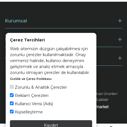
Kurumsal
Müşteri Hizmetleri
Çerez Tercihleri
Web sitemizin düzgün çalışabilmesi için
zorunlu çerezler kullanılmaktadır. Onay
Ödeme
vermeniz halinde, kullanıcı deneyimini
geliştirmek ve analiz etmek amacıyla
zorunlu olmayan çerezler de kullanılabilir.
Gizlilik ve Çerez Politikası
Keramika
Kvkk ve Çerez Politikası
Zorunlu & Analitik Çerezler
© 2026 Ünsa Madencilik Turizm Enerji Seramik Orman Ürünleri
Reklam Çerezleri
Elektrik Üretim San. ve Tic. A.Ş. - Tüm Hakları Saklıdır
Kullanıcı Verisi (Ads)
Kişiselleştirme
Kaydet