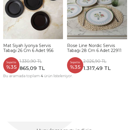
Mat Siyah İyonya Servis
Rose Line Nordic Servis
Tabağı 26 Cm 6 Adet 956
Tabağı 28 Cm 6 Adet 22911
1.330,90 TL
2.026,90 TL
Sepette
Sepette
%35
%35
865,09 TL
1.317,49 TL
Bu aramada toplam
4
ürün listeleniyor.