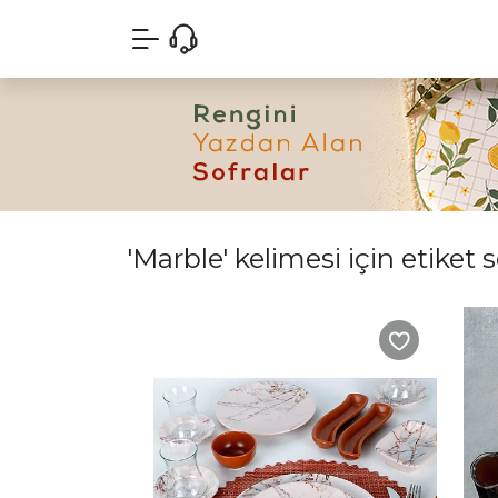
'Marble' kelimesi için etiket 