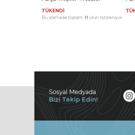
TÜKENDİ
TÜ
Bu aramada toplam
11
ürün listeleniyor.
Sosyal Medyada
Bizi Takip Edin!