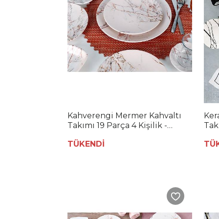
Kahverengi Mermer Kahvaltı
Ker
Takımı 19 Parça 4 Kişilik -
Takı
17802
179
TÜKENDİ
TÜ