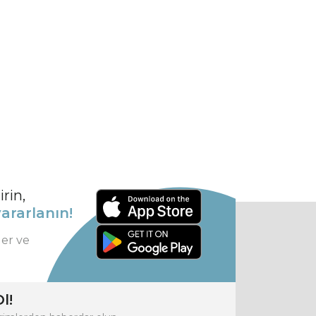
rin,
ararlanın!
ler ve
l!