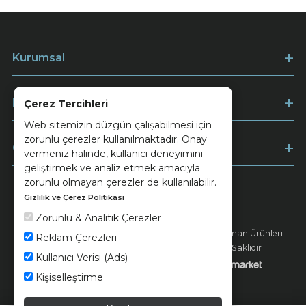
Kurumsal
Müşteri Hizmetleri
Çerez Tercihleri
Web sitemizin düzgün çalışabilmesi için
zorunlu çerezler kullanılmaktadır. Onay
Ödeme
vermeniz halinde, kullanıcı deneyimini
geliştirmek ve analiz etmek amacıyla
zorunlu olmayan çerezler de kullanılabilir.
Gizlilik ve Çerez Politikası
Keramika
Kvkk ve Çerez Politikası
Zorunlu & Analitik Çerezler
© 2026 Ünsa Madencilik Turizm Enerji Seramik Orman Ürünleri
Reklam Çerezleri
Elektrik Üretim San. ve Tic. A.Ş. - Tüm Hakları Saklıdır
Kullanıcı Verisi (Ads)
Kişiselleştirme