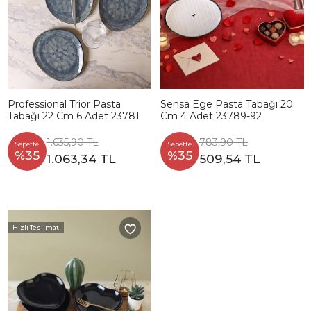
Professional Trior Pasta
Sensa Ege Pasta Tabağı 20
Tabağı 22 Cm 6 Adet 23781
Cm 4 Adet 23789-92
1.635,90 TL
783,90 TL
Sepette
Sepette
%35
%35
1.063,34 TL
509,54 TL
Hızlı Teslimat