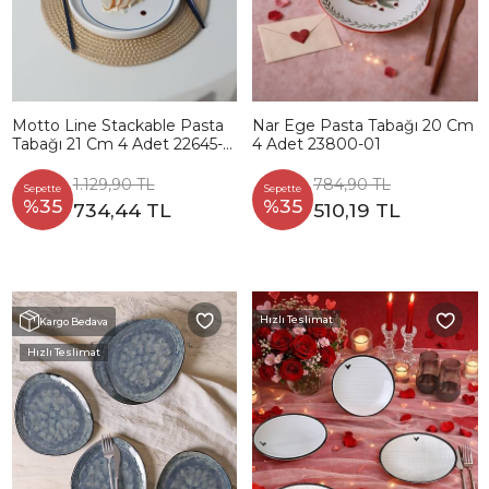
Motto Line Stackable Pasta
Nar Ege Pasta Tabağı 20 Cm
Tabağı 21 Cm 4 Adet 22645-
4 Adet 23800-01
22731-35-36
1.129,90 TL
784,90 TL
Sepette
Sepette
%35
%35
734,44 TL
510,19 TL
Hızlı Teslimat
Kargo Bedava
Hızlı Teslimat