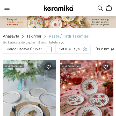
Anasayfa
Takımlar
Pasta / Tatlı Takımları
Bu kategoride toplam
5
ürün listeleniyor.
Kargo Bedava Ürünler
Set Kişi Sayısı
Hızlı Teslimat
Hızlı Teslimat