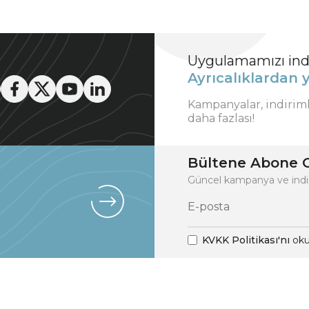
Uygulamamızı indi
Ayrıcalıklardan y
Kampanyalar, indirim
daha fazlası!
Bültene Abone O
Güncel kampanya ve indi
KVKK Politikası'nı
oku