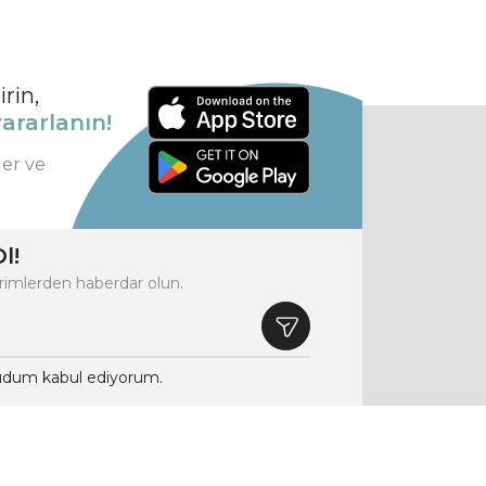
rin,
ararlanın!
ler ve
l!
rimlerden haberdar olun.
dum kabul ediyorum.