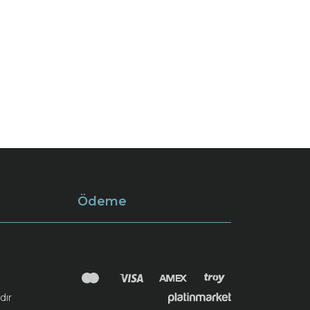
Ödeme
dır