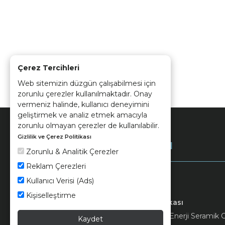
Çerez Tercihleri
Web sitemizin düzgün çalışabilmesi için
zorunlu çerezler kullanılmaktadır. Onay
vermeniz halinde, kullanıcı deneyimini
geliştirmek ve analiz etmek amacıyla
zorunlu olmayan çerezler de kullanılabilir.
Gizlilik ve Çerez Politikası
Kurumsal
Zorunlu & Analitik Çerezler
Reklam Çerezleri
Kullanıcı Verisi (Ads)
Kişiselleştirme
Keramika
Kvkk ve Çerez Politikası
© 2026 Ünsa Madencilik Turizm Enerji Seramik Orm
Kaydet