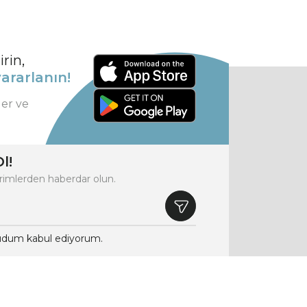
rin,
ararlanın!
ler ve
l!
rimlerden haberdar olun.
dum kabul ediyorum.