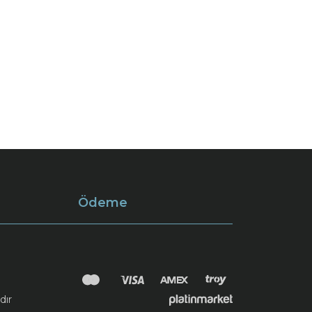
Ödeme
dır