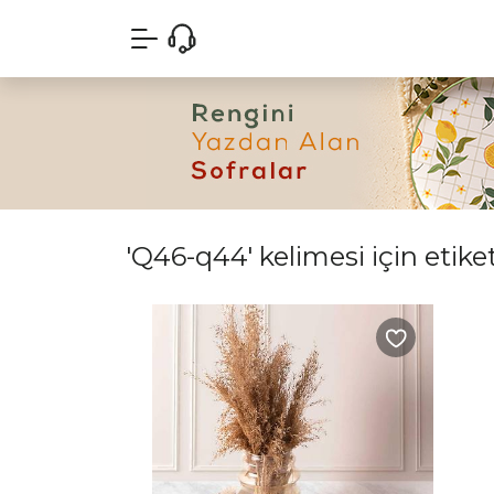
'Q46-q44' kelimesi için etike