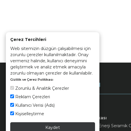
Çerez Tercihleri
Web sitemizin düzgün çalışabilmesi için
zorunlu çerezler kullanılmaktadır. Onay
vermeniz halinde, kullanıcı deneyimini
geliştirmek ve analiz etmek amacıyla
zorunlu olmayan çerezler de kullanılabilir.
Gizlilik ve Çerez Politikası
Kurumsal
Zorunlu & Analitik Çerezler
Reklam Çerezleri
Kullanıcı Verisi (Ads)
Kişiselleştirme
Keramika
Kvkk ve Çerez Politikası
© 2026 Ünsa Madencilik Turizm Enerji Seramik Orm
Kaydet