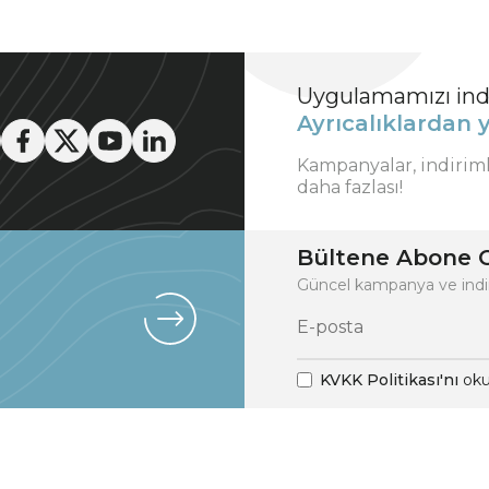
Uygulamamızı indi
Ayrıcalıklardan y
Kampanyalar, indirim
daha fazlası!
Bültene Abone O
Güncel kampanya ve indi
KVKK Politikası'nı
oku