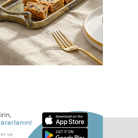
rin,
ararlanın!
ler ve