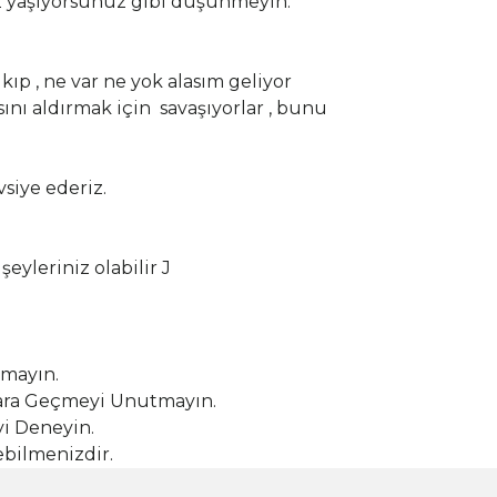
siz yaşıyorsunuz gibi düşünmeyin.
p , ne var ne yok alasım geliyor
ını aldırmak için savaşıyorlar , bunu
vsiye ederiz.
şeyleriniz olabilir
J
tmayın.
 Kara Geçmeyi Unutmayın.
yi Deneyin.
ebilmenizdir.