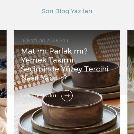
Son Blog Yazıları
16 Haziran 2026 Salı
Mat mı Parlak mı?
Yemek Takımı
Seçiminde Yüzey Tercihi
Nasıl Yapılır?
Devamını Oku