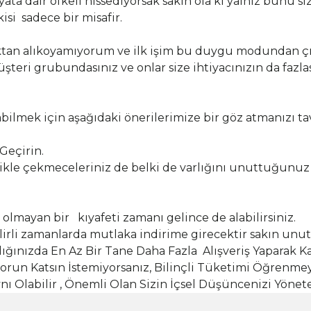
ata dair öfkeli hissediyorsak sakın ola ki yalnız bunu 
isi sadece bir misafir.
ktan alıkoyamıyorum ve ilk işim bu duygu modundan çıkı
teri grubundasınız ve onlar size ihtiyacınızın da fazlas
abilmek için aşağıdaki önerilerimize bir göz atmanızı ta
Geçirin.
llikle çekmeceleriniz de belki de varlığını unuttuğunuz 
 olmayan bir kıyafeti zamanı gelince de alabilirsiniz.
elirli zamanlarda mutlaka indirime girecektir sakın unu
ldığınızda En Az Bir Tane Daha Fazla Alışveriş Yaparak
 Sorun Katsın İstemiyorsanız, Bilinçli Tüketimi Öğrenme
 Olabilir , Önemli Olan Sizin İçsel Düşüncenizi Yönet