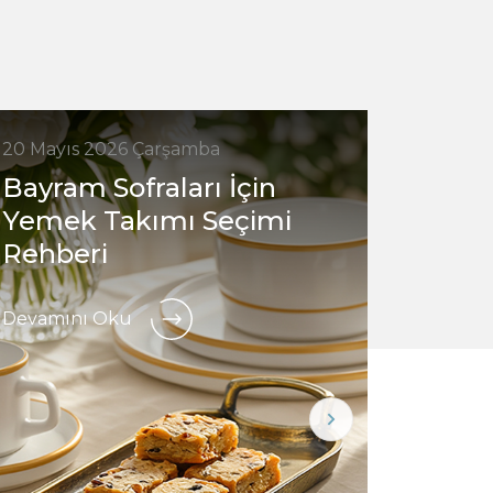
20 Mayıs 2026 Çarşamba
7 Mayıs
Bayram Sofraları İçin
Hangi
Yemek Takımı Seçimi
finca
Rehberi
Devamı
Devamını Oku