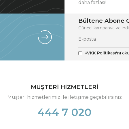
daha fazlası!
Bültene Abone O
Güncel kampanya ve indi
KVKK Politikası'nı
oku
MÜŞTERİ HİZMETLERİ
Müşteri hizmetlerimiz ile iletişime geçebilirsiniz
444 7 020