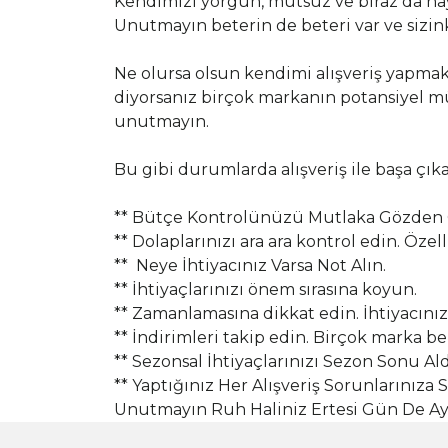
Kendimizi yorgun, mutsuz ve biraz da hay
Unutmayın beterin de beteri var ve sizink
Ne olursa olsun kendimi alışveriş yapma
diyorsanız birçok markanın potansiyel müş
unutmayın.
Bu gibi durumlarda alışveriş ile başa çık
** Bütçe Kontrolünüzü Mutlaka Gözden 
** Dolaplarınızı ara ara kontrol edin. Öze
** Neye İhtiyacınız Varsa Not Alın.
** İhtiyaçlarınızı önem sırasına koyun.
** Zamanlamasına dikkat edin. İhtiyacınız
** İndirimleri takip edin. Birçok marka b
** Sezonsal İhtiyaçlarınızı Sezon Sonu A
** Yaptığınız Her Alışveriş Sorunlarınıza
Unutmayın Ruh Haliniz Ertesi Gün De Aynı