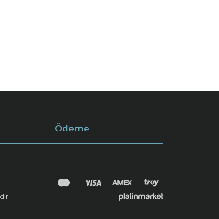
Ödeme
dır