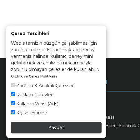
Çerez Tercihleri
Web sitemizin düzgün çalışabilmesi için
zorunlu çerezler kullanılmaktadır. Onay
vermeniz halinde, kullanıcı deneyimini
geliştirmek ve analiz etmek amacıyla
zorunlu olmayan çerezler de kullanılabilir.
Gizlilik ve Çerez Politikası
Kurumsal
Zorunlu & Analitik Çerezler
Reklam Çerezleri
Kullanıcı Verisi (Ads)
Kişiselleştirme
Keramika
Kvkk ve Çerez Politikası
© 2026 Ünsa Madencilik Turizm Enerji Seramik Orm
Kaydet