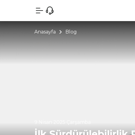
Anasayfa
Blog
9 Nisan 2025 Çarşamba
İlk Sürdürülebilirl