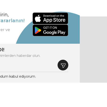
rin,
ararlanın!
ler ve
l!
rimlerden haberdar olun.
dum kabul ediyorum.