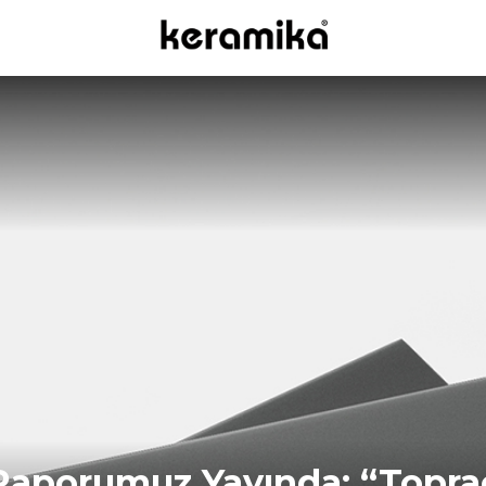
ik Raporumuz Yayında: “Topr