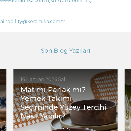
/www.keramika.com.tr/surdurulebilirlik/
tainability@keramika.com.tr
Son Blog Yazıları
16 Haziran 2026 Salı
Mat mı Parlak mı?
Yemek Takımı
Seçiminde Yüzey Tercihi
Nasıl Yapılır?