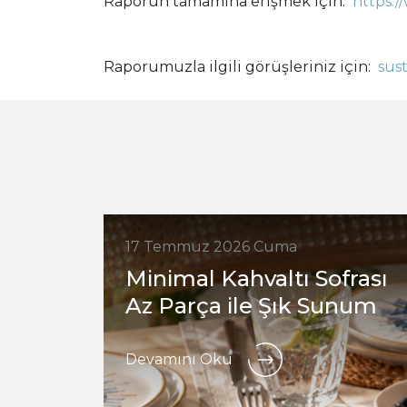
Raporun tamamına erişmek için:
https:/
Raporumuzla ilgili görüşleriniz için:
sus
17 Temmuz 2026 Cuma
Minimal Kahvaltı Sofrası
Az Parça ile Şık Sunum
Devamını Oku