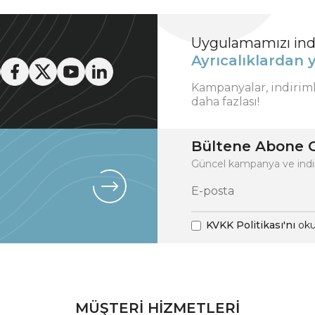
Uygulamamızı indi
Ayrıcalıklardan y
Kampanyalar, indirim
daha fazlası!
Bültene Abone O
Güncel kampanya ve indi
KVKK Politikası'nı
oku
MÜŞTERİ HİZMETLERİ