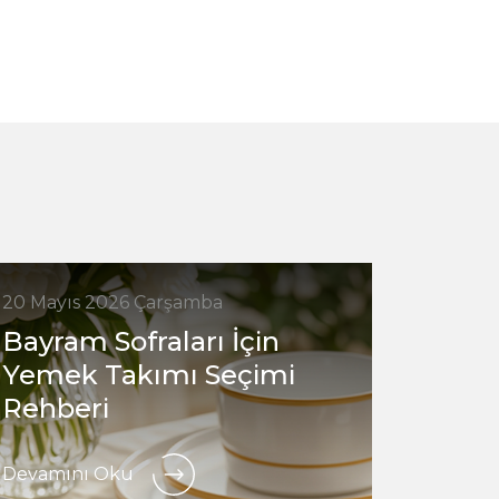
20 Mayıs 2026 Çarşamba
7 Mayıs
Bayram Sofraları İçin
Hangi
Yemek Takımı Seçimi
finca
Rehberi
Devamı
Devamını Oku