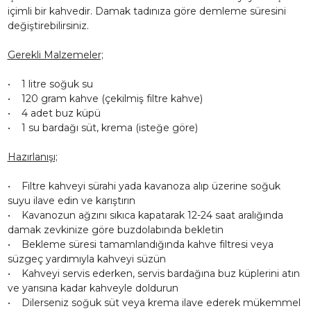
içimli bir kahvedir. Damak tadınıza göre demleme süresini
değiştirebilirsiniz.
Gerekli Malzemeler;
• 1 litre soğuk su
• 120 gram kahve (çekilmiş filtre kahve)
• 4 adet buz küpü
• 1 su bardağı süt, krema (isteğe göre)
Hazırlanışı;
• Filtre kahveyi sürahi yada kavanoza alıp üzerine soğuk
suyu ilave edin ve karıştırın
• Kavanozun ağzını sıkıca kapatarak 12-24 saat aralığında
damak zevkinize göre buzdolabında bekletin
• Bekleme süresi tamamlandığında kahve filtresi veya
süzgeç yardımıyla kahveyi süzün
• Kahveyi servis ederken, servis bardağına buz küplerini atın
ve yarısına kadar kahveyle doldurun
• Dilerseniz soğuk süt veya krema ilave ederek mükemmel