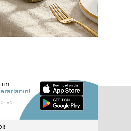
rin,
ararlanın!
ler ve
l!