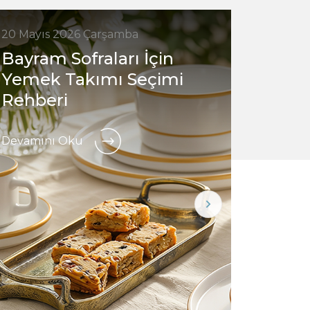
20 Mayıs 2026 Çarşamba
7 Mayıs
Bayram Sofraları İçin
Hangi
Yemek Takımı Seçimi
finca
Rehberi
Devamı
Devamını Oku