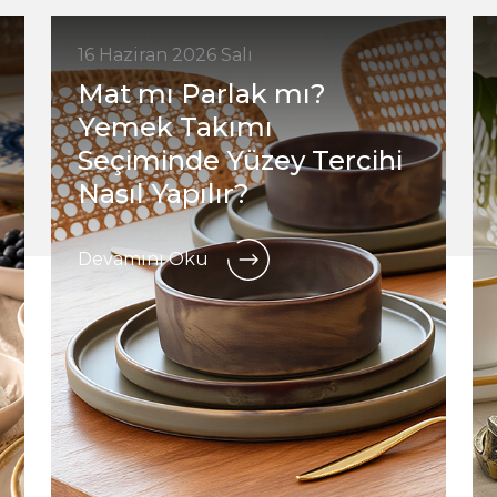
16 Haziran 2026 Salı
Mat mı Parlak mı?
Yemek Takımı
Seçiminde Yüzey Tercihi
Nasıl Yapılır?
Devamını Oku