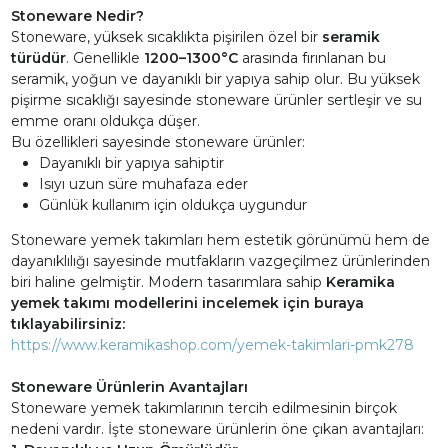
Stoneware Nedir?
Stoneware, yüksek sıcaklıkta pişirilen özel bir
seramik
türüdür
. Genellikle
1200–1300°C
arasında fırınlanan bu
seramik, yoğun ve dayanıklı bir yapıya sahip olur. Bu yüksek
pişirme sıcaklığı sayesinde stoneware ürünler sertleşir ve su
emme oranı oldukça düşer.
Bu özellikleri sayesinde stoneware ürünler:
Dayanıklı bir yapıya sahiptir
Isıyı uzun süre muhafaza eder
Günlük kullanım için oldukça uygundur
Stoneware yemek takımları hem estetik görünümü hem de
dayanıklılığı sayesinde mutfakların vazgeçilmez ürünlerinden
biri haline gelmiştir. Modern tasarımlara sahip
Keramika
yemek takımı modellerini incelemek için buraya
tıklayabilirsiniz:
https://www.keramikashop.com/yemek-takimlari-pmk278
Stoneware Ürünlerin Avantajları
Stoneware yemek takımlarının tercih edilmesinin birçok
nedeni vardır. İşte stoneware ürünlerin öne çıkan avantajları: