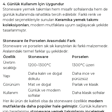
4. Günlük Kullanım İçin Uygundur
Stoneware yemek takımları hem misafir sofralarında hem de
günlük kullanımda rahatlıkla tercih edilebilir. Farklı renk ve
model seçenekleriyle sunulan
Keramika yemek takımı
koleksiyonları
, modern mutfaklara uyum sağlayacak şekilde
tasarlanmıştır.
Stoneware ile Porselen Arasındaki Fark
Stoneware ve porselen sık sık karıştırılan iki farklı malzemedir.
Aralarındaki temel farklar şu şekildedir:
Özellik
Stoneware
Porselen
Üretim
1200–1300°C
1300°C üzeri
sıcaklığı
Daha kalın ve doğal
Daha ince ve
Yapı
dokulu
pürüzsüz
Görünüm
Mat ve doğal
Parlak ve klasik
Günlük ve modern
Kullanım
Daha klasik sofralar
sofralar
Her iki ürün de kaliteli olsa da stoneware özellikle
modern
mutfaklarda daha popüler hale gelmiştir.
Günlük kullanım
için tasarlanmış
stoneware yemek takımlarını incelemek