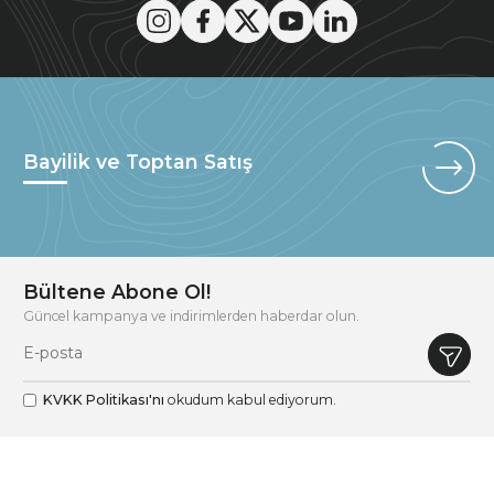
Bayilik ve Toptan Satış
Bültene Abone Ol!
Güncel kampanya ve indirimlerden haberdar olun.
KVKK Politikası'nı
okudum kabul ediyorum.