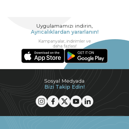
Uygulamamızı indirin,
Ayrıcalıklardan yararlanın!
Kampanyalar, indirimler ve
daha fazlası!
Sosyal Medyada
Bizi Takip Edin!