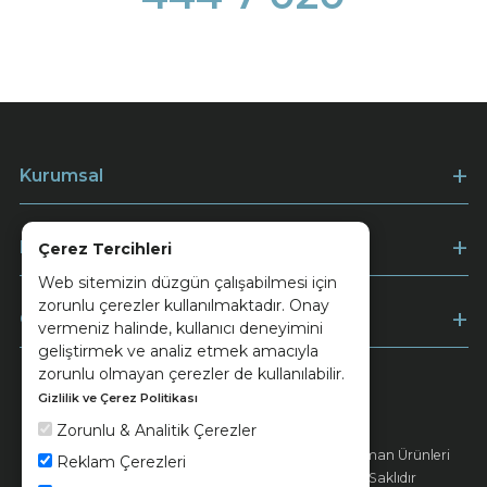
Kurumsal
Müşteri Hizmetleri
Çerez Tercihleri
Web sitemizin düzgün çalışabilmesi için
zorunlu çerezler kullanılmaktadır. Onay
Ödeme
vermeniz halinde, kullanıcı deneyimini
geliştirmek ve analiz etmek amacıyla
zorunlu olmayan çerezler de kullanılabilir.
Gizlilik ve Çerez Politikası
Keramika
Kvkk ve Çerez Politikası
Zorunlu & Analitik Çerezler
© 2026 Ünsa Madencilik Turizm Enerji Seramik Orman Ürünleri
Reklam Çerezleri
Elektrik Üretim San. ve Tic. A.Ş. - Tüm Hakları Saklıdır