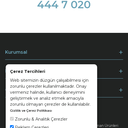
444 7 020
Kurumsal
Müşteri Hizmetleri
Çerez Tercihleri
Web sitemizin düzgün çalışabilmesi için
zorunlu çerezler kullanılmaktadır. Onay
Ödeme
vermeniz halinde, kullanıcı deneyimini
geliştirmek ve analiz etmek amacıyla
zorunlu olmayan çerezler de kullanılabilir.
Gizlilik ve Çerez Politikası
Keramika
Kvkk ve Çerez Politikası
Zorunlu & Analitik Çerezler
© 2026 Ünsa Madencilik Turizm Enerji Seramik Orman Ürünleri
Reklam Çerezleri