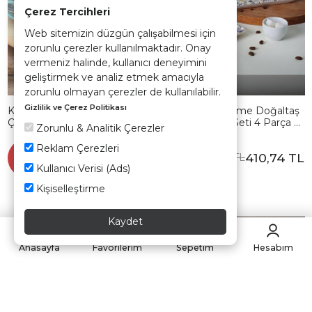
Çerez Tercihleri
Web sitemizin düzgün çalışabilmesi için
zorunlu çerezler kullanılmaktadır. Onay
vermeniz halinde, kullanıcı deneyimini
geliştirmek ve analiz etmek amacıyla
zorunlu olmayan çerezler de kullanılabilir.
Gizlilik ve Çerez Politikası
Keraart Soft Rainbow Badem
Keraart Springtime Doğaltaş
Çay Fincan Takımı 12 Parça 6
Kahve Sunum Seti 4 Parça 2
Zorunlu & Analitik Çerezler
Kişilik
Kişilik 19558
Reklam Çerezleri
1.536,90 TL
Sepette
Sepette
410,74 TL
631,90 TL
%35
%35
998,99 TL
Kullanıcı Verisi (Ads)
Kişiselleştirme
Kaydet
Hızlı Teslimat
Kargo Bedava
Anasayfa
Favorilerim
Sepetim
Hesabım
Hızlı Teslimat