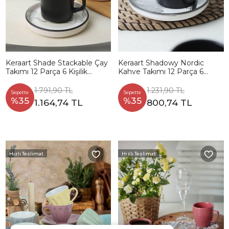
Keraart Shade Stackable Çay
Keraart Shadowy Nordic
Takımı 12 Parça 6 Kişilik
Kahve Takımı 12 Parça 6
21848
Kişilik 21784
1.791,90 TL
1.231,90 TL
Sepette
Sepette
%35
%35
1.164,74 TL
800,74 TL
Hızlı Teslimat
Hızlı Teslimat