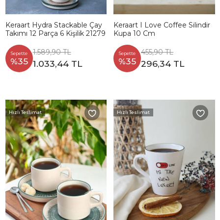
Keraart Hydra Stackable Çay
Keraart I Love Coffee Silindir
Takımı 12 Parça 6 Kişilik 21279
Kupa 10 Cm
1.589,90 TL
455,90 TL
Sepette
Sepette
%35
%35
1.033,44 TL
296,34 TL
Hızlı Teslimat
Hızlı Teslimat