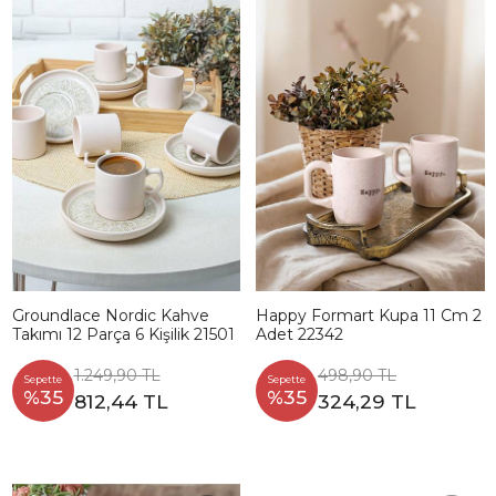
Groundlace Nordic Kahve
Happy Formart Kupa 11 Cm 2
Takımı 12 Parça 6 Kişilik 21501
Adet 22342
1.249,90 TL
498,90 TL
Sepette
Sepette
%35
%35
812,44 TL
324,29 TL