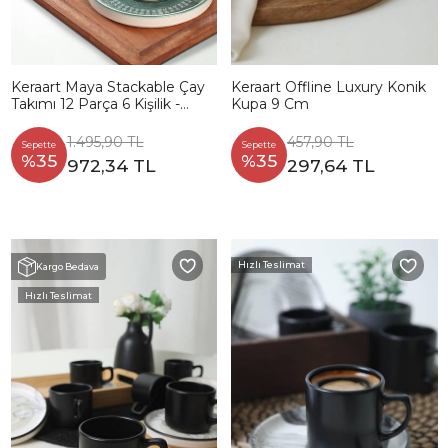
Keraart Maya Stackable Çay
Keraart Offline Luxury Konik
Takımı 12 Parça 6 Kişilik -
Kupa 9 Cm
20789-98
1.495,90 TL
457,90 TL
Sepette
Sepette
%35
%35
972,34 TL
297,64 TL
Hızlı Teslimat
Kargo Bedava
Hızlı Teslimat