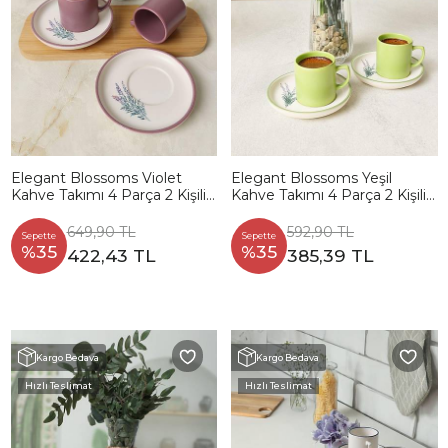
Elegant Blossoms Violet
Elegant Blossoms Yeşil
Kahve Takımı 4 Parça 2 Kişilik
Kahve Takımı 4 Parça 2 Kişilik
21791
21788
649,90 TL
592,90 TL
Sepette
Sepette
%35
%35
422,43 TL
385,39 TL
Kargo Bedava
Kargo Bedava
Hızlı Teslimat
Hızlı Teslimat