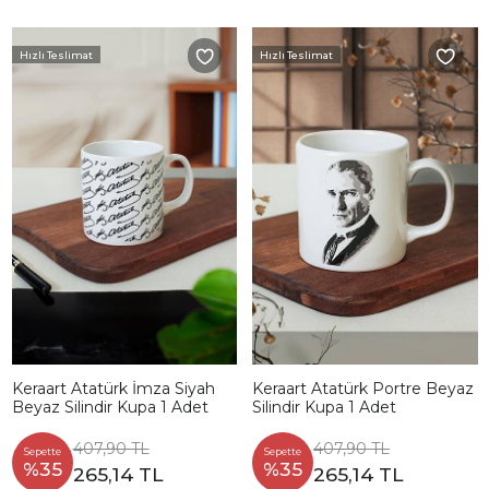
Hızlı Teslimat
Hızlı Teslimat
Keraart Atatürk İmza Siyah
Keraart Atatürk Portre Beyaz
Beyaz Silindir Kupa 1 Adet
Silindir Kupa 1 Adet
407,90 TL
407,90 TL
Sepette
Sepette
%35
%35
265,14 TL
265,14 TL