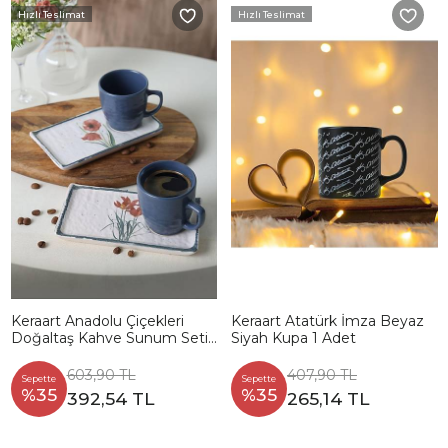
Hızlı Teslimat
Hızlı Teslimat
Keraart Anadolu Çiçekleri
Keraart Atatürk İmza Beyaz
Doğaltaş Kahve Sunum Seti
Siyah Kupa 1 Adet
4 Parça 2 Kişilik 20259-61
603,90 TL
407,90 TL
Sepette
Sepette
%35
%35
392,54 TL
265,14 TL