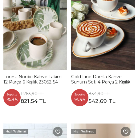
Forest Nordic Kahve Takımı
Gold Line Damla Kahve
12 Parça 6 Kişilik 23052-54
Sunum Seti 4 Parça 2 Kişilik
1.263,90 TL
834,90 TL
Sepette
Sepette
%35
%35
821,54 TL
542,69 TL
Hızlı Teslimat
Hızlı Teslimat