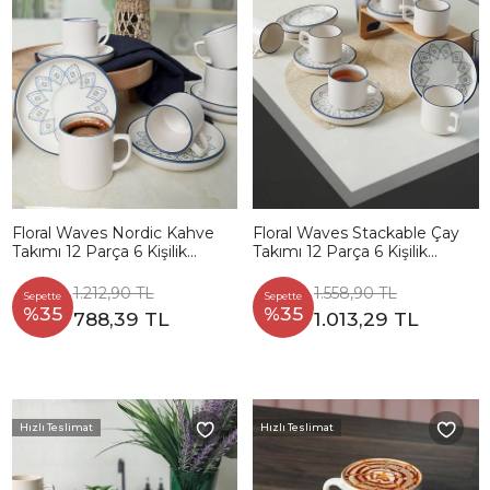
Floral Waves Nordic Kahve
Floral Waves Stackable Çay
Takımı 12 Parça 6 Kişilik
Takımı 12 Parça 6 Kişilik
22669-71
22669-71
1.212,90 TL
1.558,90 TL
Sepette
Sepette
%35
%35
788,39 TL
1.013,29 TL
Hızlı Teslimat
Hızlı Teslimat