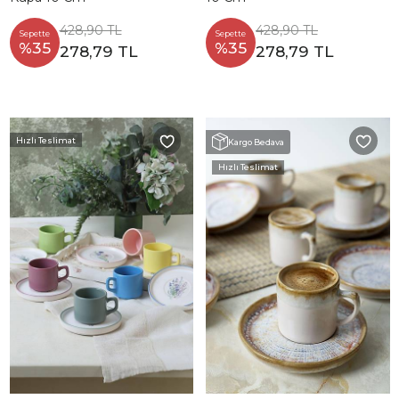
428,90 TL
428,90 TL
Sepette
Sepette
%35
%35
278,79 TL
278,79 TL
Hızlı Teslimat
Kargo Bedava
Hızlı Teslimat