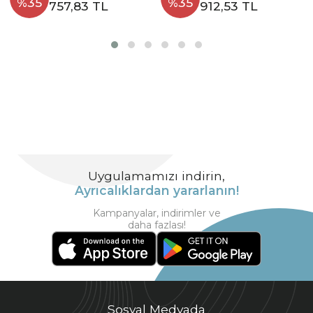
%35
%35
757,83 TL
912,53 TL
Uygulamamızı indirin,
Ayrıcalıklardan yararlanın!
Kampanyalar, indirimler ve
daha fazlası!
Sosyal Medyada