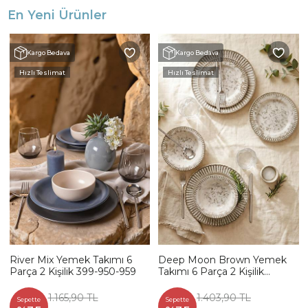
En Yeni Ürünler
Kargo Bedava
Kargo Bedava
Hızlı Teslimat
Hızlı Teslimat
River Mix Yemek Takımı 6
Deep Moon Brown Yemek
Parça 2 Kişilik 399-950-959
Takımı 6 Parça 2 Kişilik
22880-88
1.165,90 TL
1.403,90 TL
Sepette
Sepette