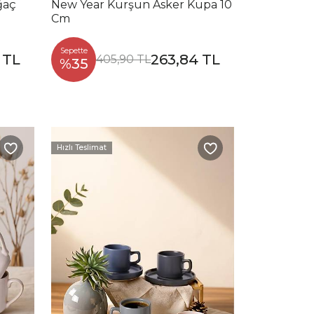
ğaç
New Year Kurşun Asker Kupa 10
Cm
Sepette
 TL
263,84 TL
405,90 TL
%35
Hızlı Teslimat