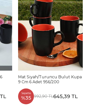
 6
Mat Siyah/Turuncu Bulut Kupa
9 Cm 6 Adet 956/200
Sepette
 TL
645,39 TL
992,90 TL
%35