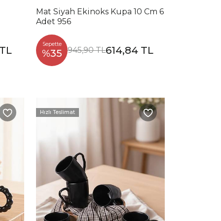
Mat Siyah Ekinoks Kupa 10 Cm 6
Adet 956
Sepette
 TL
614,84 TL
945,90 TL
%35
Hızlı Teslimat