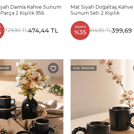
iyah Damla Kahve Sunum
Mat Siyah Doğaltaş Kahve
 Parça 2 Kişilik 956
Sunum Seti 2 Kişilik
e
Sepette
474,44 TL
399,69
729,90 TL
614,90 TL
5
%35
slimat
Hızlı Teslimat