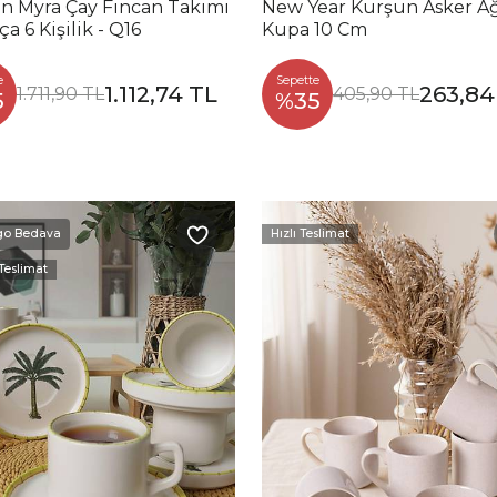
n Myra Çay Fincan Takımı
New Year Kurşun Asker A
ça 6 Kişilik - Q16
Kupa 10 Cm
e
Sepette
1.112,74 TL
263,84
1.711,90 TL
405,90 TL
5
%35
Hızlı Teslimat
go Bedava
 Teslimat