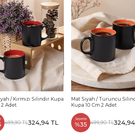
yah / Kırmızı Silindir Kupa
Mat Siyah / Turuncu Silin
 2 Adet
Kupa 10 Cm 2 Adet
e
Sepette
324,94 TL
324,94
499,90 TL
499,90 TL
5
%35