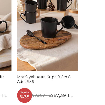
dir
Mat Siyah Aura Kupa 9 Cm 6
Adet 956
Sepette
 TL
567,39 TL
872,90 TL
%35