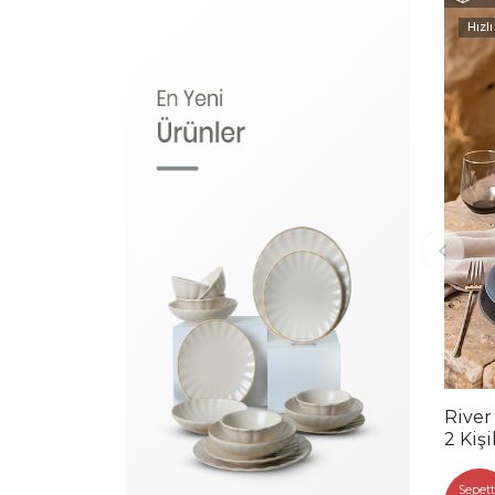
Hızlı
River
2 Kiş
Sepett