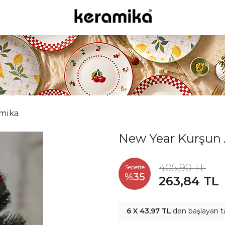
mika
New Year Kurşun 
405,90 TL
Sepette
%35
263,84 TL
6 X 43,97 TL
'den başlayan t