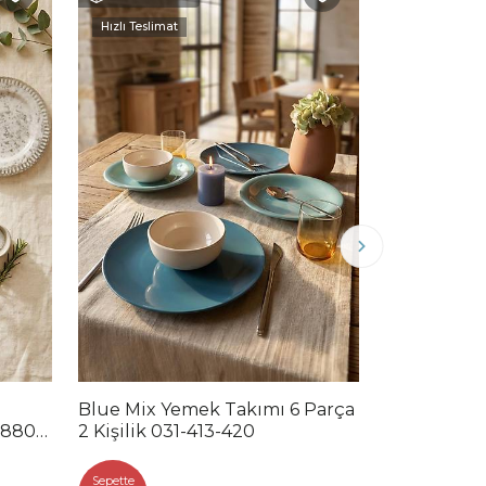
Hızlı Teslimat
Hızlı Teslimat
Blue Mix Yemek Takımı 6 Parça
Noble Mix 
2880-
2 Kişilik 031-413-420
Parça 2 Kiş
Sepette
Sepette