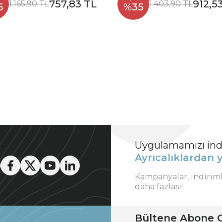
757,83 TL
912,5
1.165,90 TL
1.403,90 TL
5
%35
Uygulamamızı indi
Ayrıcalıklardan y
Kampanyalar, indirim
daha fazlası!
Bültene Abone O