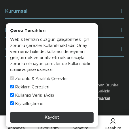
Kurumsal
Müşteri Hizmetleri
Çerez Tercihleri
Web sitemizin düzgün çalışabilmesi için
zorunlu çerezler kullanılmaktadır. Onay
Ödeme
vermeniz halinde, kullanıcı deneyimini
geliştirmek ve analiz etmek amacıyla
zorunlu olmayan çerezler de kullanılabilir.
Gizlilik ve Çerez Politikası
Keramika
Kvkk ve Çerez Politikası
Zorunlu & Analitik Çerezler
© 2026 Ünsa Madencilik Turizm Enerji Seramik Orman Ürünleri
Reklam Çerezleri
Elektrik Üretim San. ve Tic. A.Ş. - Tüm Hakları Saklıdır
Kullanıcı Verisi (Ads)
Kişiselleştirme
Kaydet
Anasayfa
Favorilerim
Sepetim
Hesabım