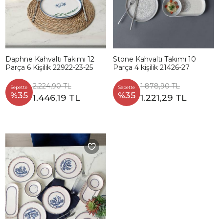
Daphne Kahvaltı Takımı 12
Stone Kahvaltı Takımı 10
Parça 6 Kişilik 22922-23-25
Parça 4 kişilik 21426-27
2.224,90 TL
1.878,90 TL
Sepette
Sepette
%35
%35
1.446,19 TL
1.221,29 TL