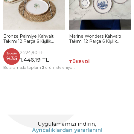
Bronze Palmiye Kahvaltı
Marine Wonders Kahvaltı
Takımı 12 Parça 6 Kişilik
Takımı 12 Parça 6 Kişilik
22900-01
22741-22906
2.224,90 TL
Sepette
%35
1.446,19 TL
TÜKENDİ
Bu aramada toplam
2
ürün listeleniyor.
Uygulamamızı indirin,
Ayrıcalıklardan yararlanın!