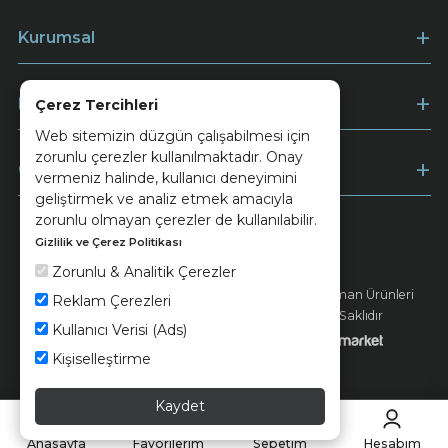
Kurumsal
Müşteri Hizmetleri
Çerez Tercihleri
Web sitemizin düzgün çalışabilmesi için
zorunlu çerezler kullanılmaktadır. Onay
Ödeme
vermeniz halinde, kullanıcı deneyimini
geliştirmek ve analiz etmek amacıyla
zorunlu olmayan çerezler de kullanılabilir.
Gizlilik ve Çerez Politikası
Keramika
Kvkk ve Çerez Politikası
Zorunlu & Analitik Çerezler
© 2026 Ünsa Madencilik Turizm Enerji Seramik Orman Ürünleri
Reklam Çerezleri
Elektrik Üretim San. ve Tic. A.Ş. - Tüm Hakları Saklıdır
Kullanıcı Verisi (Ads)
Kişiselleştirme
Kaydet
Anasayfa
Favorilerim
Sepetim
Hesabım