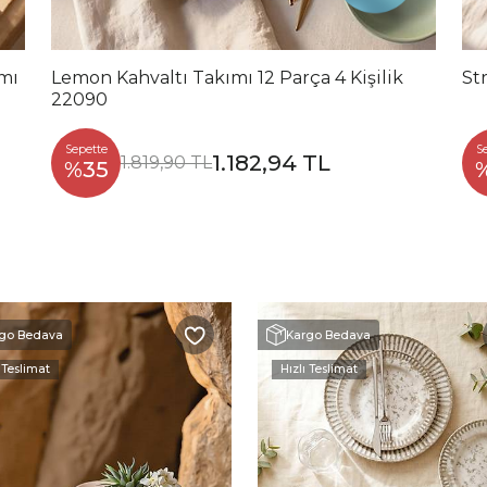
ımı
Lemon Kahvaltı Takımı 12 Parça 4 Kişilik
St
22090
Sepette
S
1.182,94 TL
1.819,90 TL
%35
go Bedava
Kargo Bedava
 Teslimat
Hızlı Teslimat