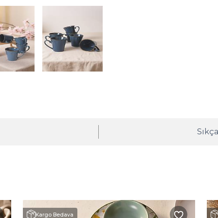
ı
Sıkça
Kargo Bedava