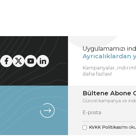
Uygulamamızı indi
Ayrıcalıklardan y
Kampanyalar, indirim
daha fazlası!
Bültene Abone O
Güncel kampanya ve indi
KVKK Politikası'nı
oku