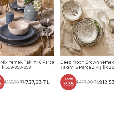
 Mix Yemek Takımı 6 Parça
Deep Moon Brown Yemek
ilik 399-950-959
Takımı 6 Parça 2 Kişilik 2
88
e
Sepette
757,83 TL
912,5
1.165,90 TL
1.403,90 TL
5
%35