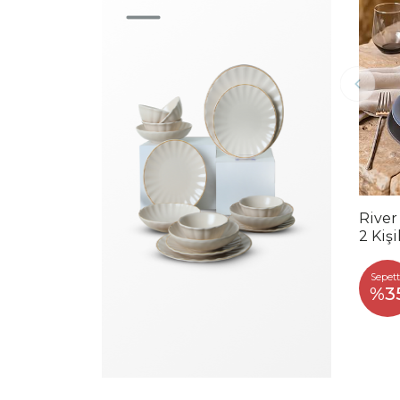
River
2 Kiş
Sepett
%3