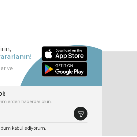
rin,
ararlanın!
ler ve
l!
rimlerden haberdar olun.
dum kabul ediyorum.