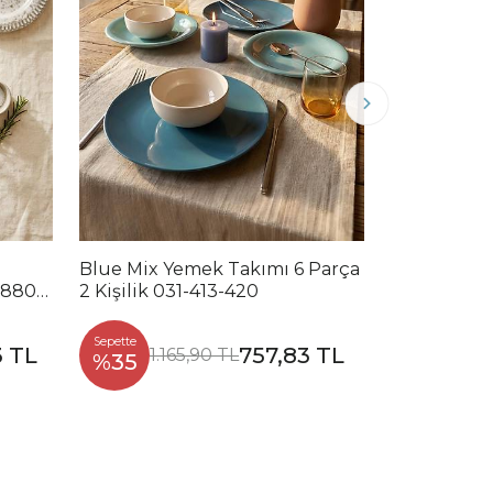
Blue Mix Yemek Takımı 6 Parça
Noble Mix 
2880-
2 Kişilik 031-413-420
Parça 2 Kiş
Sepette
Sepette
3 TL
757,83 TL
1.165,90 TL
1.2
%35
%35