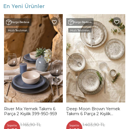
En Yeni Ürünler
Kargo Bedava
Kargo Bedava
Hızlı Teslimat
Hızlı Teslimat
River Mix Yemek Takımı 6
Deep Moon Brown Yemek
Parça 2 Kişilik 399-950-959
Takımı 6 Parça 2 Kişilik
22880-88
1.165,90 TL
1.403,90 TL
Sepette
Sepette