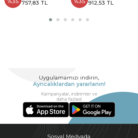
%35
%35
757,83 TL
912,53 TL
Uygulamamızı indirin,
Ayrıcalıklardan yararlanın!
Kampanyalar, indirimler ve
daha fazlası!
Sosyal Medyada