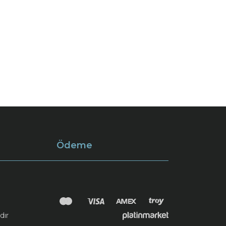
Ödeme
dır