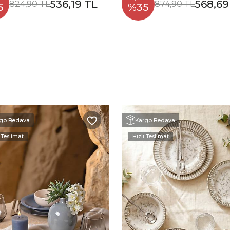
536,19 TL
568,69
824,90 TL
874,90 TL
5
%35
go Bedava
Kargo Bedava
 Teslimat
Hızlı Teslimat