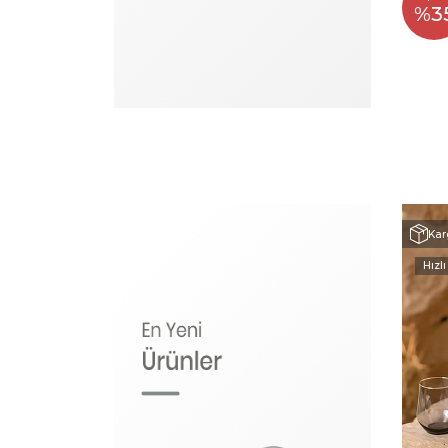
%3
Kar
Hızlı