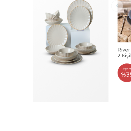
River
2 Kiş
Sepett
%3