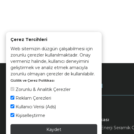
Çerez Tercihleri
Web sitemizin düzgün çalışabilmesi için
zorunlu çerezler kullanılmaktadır. Onay
vermeniz halinde, kullanıcı deneyimini
geliştirmek ve analiz etmek amacıyla
zorunlu olmayan çerezler de kullanılabilir.
Gizlilik ve Çerez Politikası
Kurumsal
Zorunlu & Analitik Çerezler
Reklam Çerezleri
Kullanıcı Verisi (Ads)
Kişiselleştirme
Keramika
Kvkk ve Çerez Politikası
© 2026 Ünsa Madencilik Turizm Enerji Seramik Orm
Kaydet