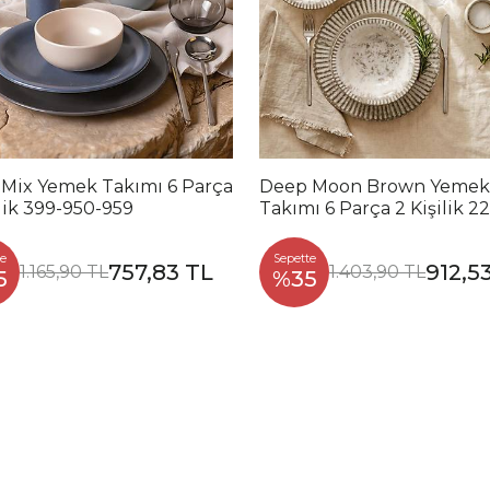
 Mix Yemek Takımı 6 Parça
Deep Moon Brown Yemek
ilik 399-950-959
Takımı 6 Parça 2 Kişilik 2
88
e
Sepette
757,83 TL
912,5
1.165,90 TL
1.403,90 TL
5
%35