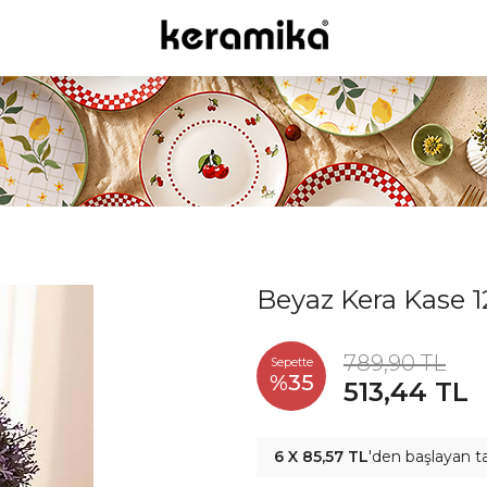
Beyaz Kera Kase 
789,90 TL
Sepette
%35
513,44 TL
6 X 85,57 TL
'den başlayan ta