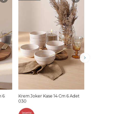
m 6
Krem Joker Kase 14 Cm 6 Adet
Krem Stack
030
Adet 025
Sepette
Sepette