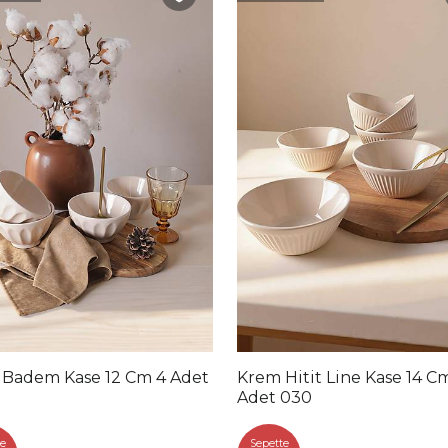
Badem Kase 12 Cm 4 Adet
Krem Hitit Line Kase 14 C
Adet 030
e
Sepette