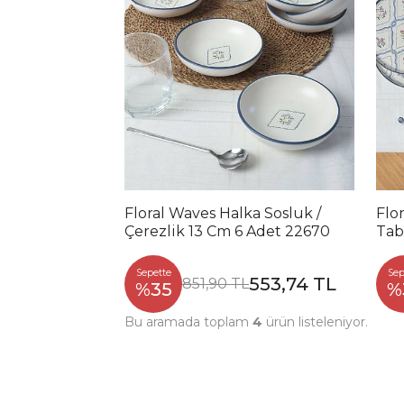
Floral Waves Halka Sosluk /
Flo
Çerezlik 13 Cm 6 Adet 22670
Tab
Sepette
Sep
553,74 TL
851,90 TL
%35
%
Bu aramada toplam
4
ürün listeleniyor.