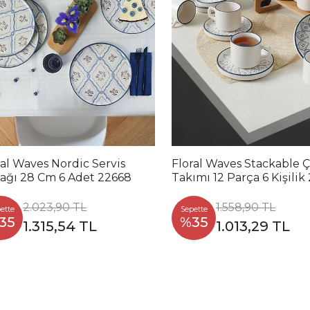
ral Waves Nordic Servis
Floral Waves Stackable 
ağı 28 Cm 6 Adet 22668
Takımı 12 Parça 6 Kişilik
71
2.023,90 TL
1.558,90 TL
ette
Sepette
35
%35
1.315,54 TL
1.013,29 TL