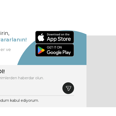
rin,
ararlanın!
ler ve
l!
rimlerden haberdar olun.
dum kabul ediyorum.