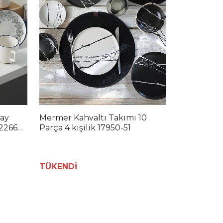
Çay
Mermer Kahvaltı Takımı 10
 22669-
Parça 4 kişilik 17950-51
TÜKENDİ