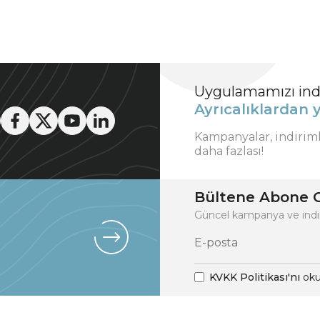
Uygulamamızı indi
Ayrıcalıklardan y
Kampanyalar, indirim
daha fazlası!
Bültene Abone O
Güncel kampanya ve indi
KVKK Politikası'nı
oku