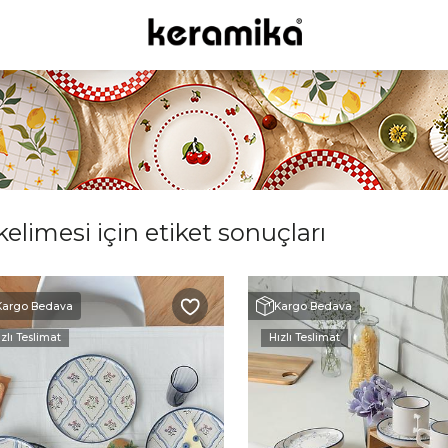
elimesi için etiket sonuçları
Kargo Bedava
Kargo Bedava
zlı Teslimat
Hızlı Teslimat