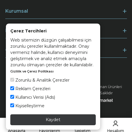
Kurumsal
Müşteri Hizmetleri
Çerez Tercihleri
Web sitemizin düzgün çalışabilmesi için
zorunlu çerezler kullanılmaktadır. Onay
Ödeme
vermeniz halinde, kullanıcı deneyimini
geliştirmek ve analiz etmek amacıyla
zorunlu olmayan çerezler de kullanılabilir.
Gizlilik ve Çerez Politikası
Keramika
Kvkk ve Çerez Politikası
Zorunlu & Analitik Çerezler
© 2026 Ünsa Madencilik Turizm Enerji Seramik Orman Ürünleri
Reklam Çerezleri
Elektrik Üretim San. ve Tic. A.Ş. - Tüm Hakları Saklıdır
Kullanıcı Verisi (Ads)
Kişiselleştirme
Kaydet
Anasayfa
Favorilerim
Sepetim
Hesabım