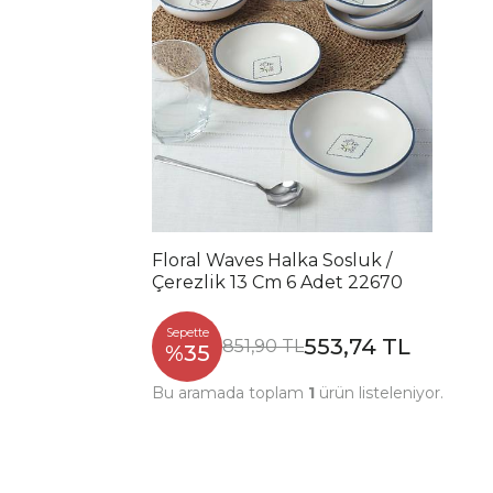
Floral Waves Halka Sosluk /
Çerezlik 13 Cm 6 Adet 22670
Sepette
553,74 TL
851,90 TL
%35
Bu aramada toplam
1
ürün listeleniyor.