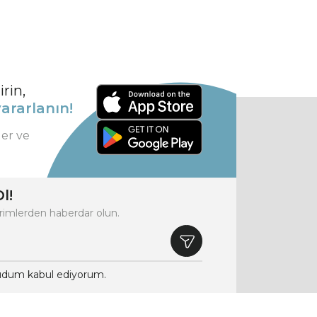
rin,
ararlanın!
ler ve
l!
rimlerden haberdar olun.
dum kabul ediyorum.