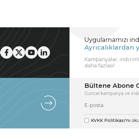
Uygulamamızı indi
Ayrıcalıklardan y
Kampanyalar, indirim
daha fazlası!
Bültene Abone O
Güncel kampanya ve indi
KVKK Politikası'nı
oku