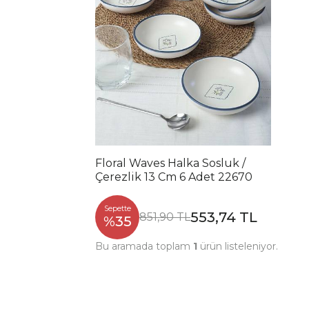
Floral Waves Halka Sosluk /
Çerezlik 13 Cm 6 Adet 22670
Sepette
553,74 TL
851,90 TL
%35
Bu aramada toplam
1
ürün listeleniyor.