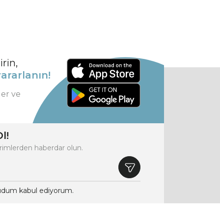
rin,
ararlanın!
ler ve
l!
rimlerden haberdar olun.
dum kabul ediyorum.