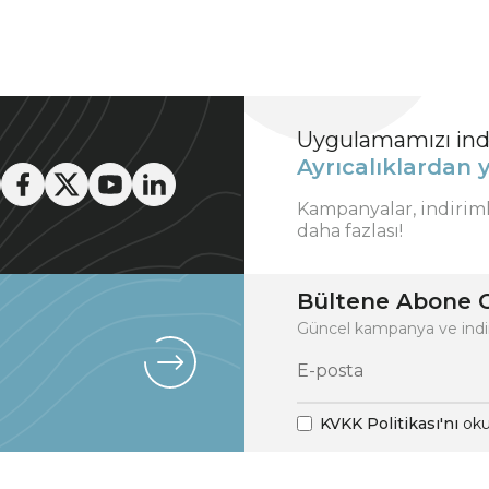
Uygulamamızı indi
Ayrıcalıklardan y
Kampanyalar, indirim
daha fazlası!
Bültene Abone O
Güncel kampanya ve indi
KVKK Politikası'nı
oku