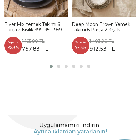
River Mix Yemek Takımı 6
Deep Moon Brown Yemek
Parça 2 Kişilik 399-950-959
Takımı 6 Parça 2 Kişilik
22880-88
1.165,90 TL
1.403,90 TL
Sepette
Sepette
%35
%35
757,83 TL
912,53 TL
Uygulamamızı indirin,
Ayrıcalıklardan yararlanın!