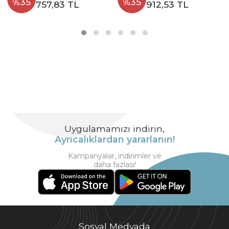
%35
%35
757,83 TL
912,53 TL
Uygulamamızı indirin,
Ayrıcalıklardan yararlanın!
Kampanyalar, indirimler ve
daha fazlası!
Sosyal Medyada