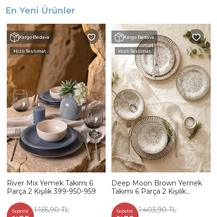
En Yeni Ürünler
Kargo Bedava
Kargo Bedava
Hızlı Teslimat
Hızlı Teslimat
River Mix Yemek Takımı 6
Deep Moon Brown Yemek
Parça 2 Kişilik 399-950-959
Takımı 6 Parça 2 Kişilik
22880-88
1.165,90 TL
1.403,90 TL
Sepette
Sepette