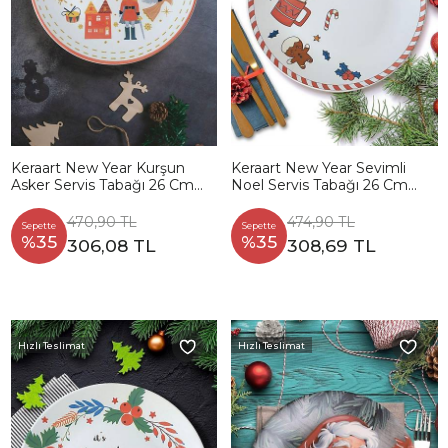
Keraart New Year Kurşun
Keraart New Year Sevimli
Asker Servis Tabağı 26 Cm
Noel Servis Tabağı 26 Cm
21653
21655
470,90 TL
474,90 TL
Sepette
Sepette
%35
%35
306,08 TL
308,69 TL
Hızlı Teslimat
Hızlı Teslimat