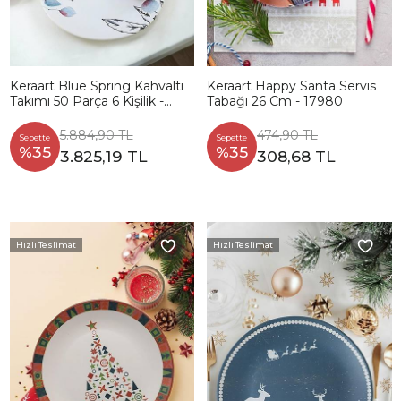
Keraart Blue Spring Kahvaltı
Keraart Happy Santa Servis
Takımı 50 Parça 6 Kişilik -
Tabağı 26 Cm - 17980
19188
5.884,90 TL
474,90 TL
Sepette
Sepette
%35
%35
3.825,19 TL
308,68 TL
Hızlı Teslimat
Hızlı Teslimat