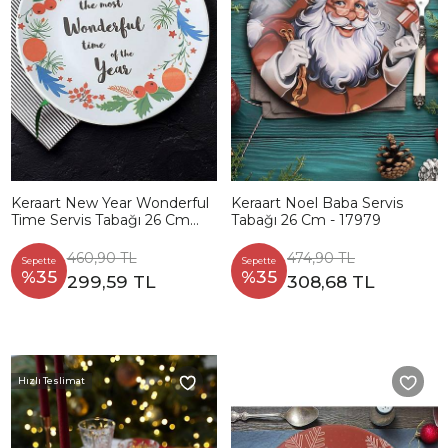
Keraart New Year Wonderful
Keraart Noel Baba Servis
Time Servis Tabağı 26 Cm
Tabağı 26 Cm - 17979
21657
460,90 TL
474,90 TL
Sepette
Sepette
%35
%35
299,59 TL
308,68 TL
Hızlı Teslimat