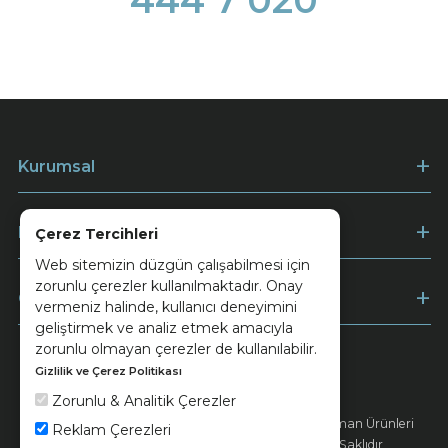
Kurumsal
Müşteri Hizmetleri
Çerez Tercihleri
Web sitemizin düzgün çalışabilmesi için
zorunlu çerezler kullanılmaktadır. Onay
Ödeme
vermeniz halinde, kullanıcı deneyimini
geliştirmek ve analiz etmek amacıyla
zorunlu olmayan çerezler de kullanılabilir.
Gizlilik ve Çerez Politikası
Keramika
Kvkk ve Çerez Politikası
Zorunlu & Analitik Çerezler
© 2026 Ünsa Madencilik Turizm Enerji Seramik Orman Ürünleri
Reklam Çerezleri
Elektrik Üretim San. ve Tic. A.Ş. - Tüm Hakları Saklıdır