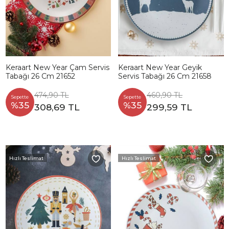
Keraart New Year Çam Servis
Keraart New Year Geyik
Tabağı 26 Cm 21652
Servis Tabağı 26 Cm 21658
474,90 TL
460,90 TL
Sepette
Sepette
%35
%35
308,69 TL
299,59 TL
Hızlı Teslimat
Hızlı Teslimat