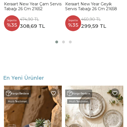
Keraart New Year Çam Servis
Keraart New Year Geyik
Tabağı 26 Cm 21652
Servis Tabağı 26 Cm 21658
474,90 TL
460,90 TL
Sepette
Sepette
%35
%35
308,69 TL
299,59 TL
En Yeni Ürünler
Kargo Bedava
Kargo Bedava
Hızlı Teslimat
Hızlı Teslimat