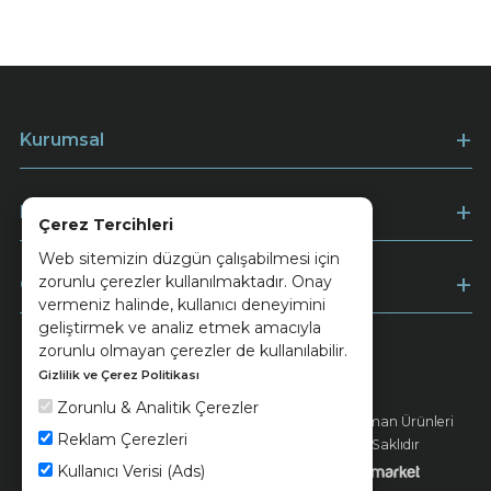
Kurumsal
Müşteri Hizmetleri
Çerez Tercihleri
Web sitemizin düzgün çalışabilmesi için
zorunlu çerezler kullanılmaktadır. Onay
Ödeme
vermeniz halinde, kullanıcı deneyimini
geliştirmek ve analiz etmek amacıyla
zorunlu olmayan çerezler de kullanılabilir.
Gizlilik ve Çerez Politikası
Keramika
Kvkk ve Çerez Politikası
Zorunlu & Analitik Çerezler
© 2026 Ünsa Madencilik Turizm Enerji Seramik Orman Ürünleri
Reklam Çerezleri
Elektrik Üretim San. ve Tic. A.Ş. - Tüm Hakları Saklıdır
Kullanıcı Verisi (Ads)