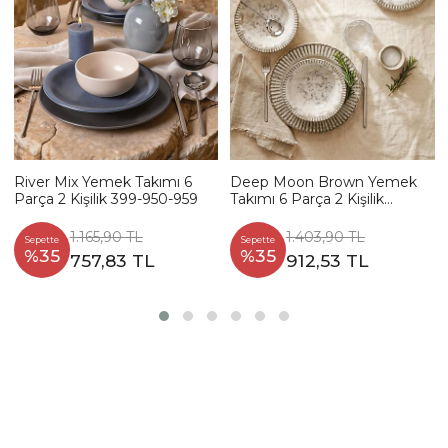
River Mix Yemek Takımı 6
Deep Moon Brown Yemek
Parça 2 Kişilik 399-950-959
Takımı 6 Parça 2 Kişilik
22880-88
1.165,90 TL
1.403,90 TL
Sepette
Sepette
%35
%35
757,83 TL
912,53 TL