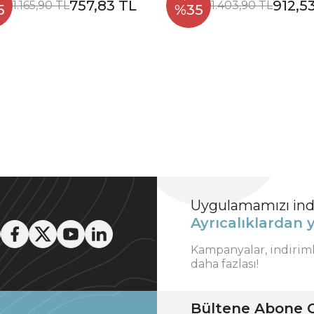
757,83 TL
912,5
1.165,90 TL
1.403,90 TL
5
%35
Uygulamamızı indi
Ayrıcalıklardan y
Kampanyalar, indirim
daha fazlası!
Bültene Abone O