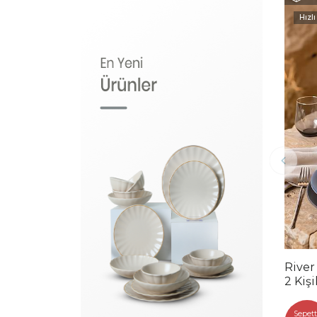
Hızlı
River
2 Kiş
Sepett