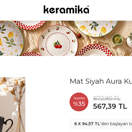
Mat Siyah Aura K
872,90 TL
Sepette
%35
567,39 TL
6 X 94,57 TL
'den başlayan t