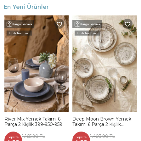
En Yeni Ürünler
Kargo Bedava
Kargo Bedava
Hızlı Teslimat
Hızlı Teslimat
River Mix Yemek Takımı 6
Deep Moon Brown Yemek
Parça 2 Kişilik 399-950-959
Takımı 6 Parça 2 Kişilik
22880-88
1.165,90 TL
1.403,90 TL
Sepette
Sepette