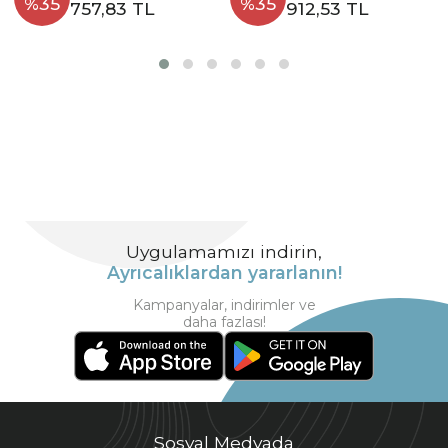
%35
%35
757,83 TL
912,53 TL
Uygulamamızı indirin,
Ayrıcalıklardan yararlanın!
Kampanyalar, indirimler ve
daha fazlası!
Sosyal Medyada