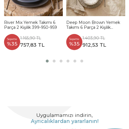
River Mix Yemek Takımı 6
Deep Moon Brown Yemek
Parça 2 Kişilik 399-950-959
Takımı 6 Parça 2 Kişilik
22880-88
1.165,90 TL
1.403,90 TL
Sepette
Sepette
%35
%35
757,83 TL
912,53 TL
Uygulamamızı indirin,
Ayrıcalıklardan yararlanın!