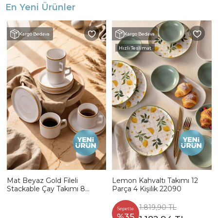
En Yeni Ürünler
Kargo Bedava
Kargo Bedava
Hızlı Teslimat
Mat Beyaz Gold Fileli
Lemon Kahvaltı Takımı 12
Stackable Çay Takımı 8
Parça 4 Kişilik 22090
Parça 4 Kişilik
1.819,90 TL
Sepette
%35