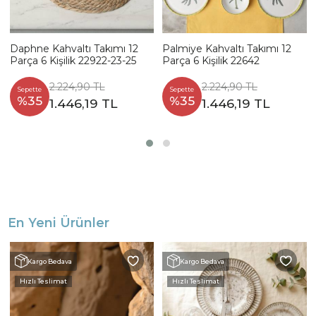
Daphne Kahvaltı Takımı 12
Palmiye Kahvaltı Takımı 12
Parça 6 Kişilik 22922-23-25
Parça 6 Kişilik 22642
2.224,90 TL
2.224,90 TL
Sepette
Sepette
%35
%35
1.446,19 TL
1.446,19 TL
En Yeni Ürünler
Kargo Bedava
Kargo Bedava
Hızlı Teslimat
Hızlı Teslimat