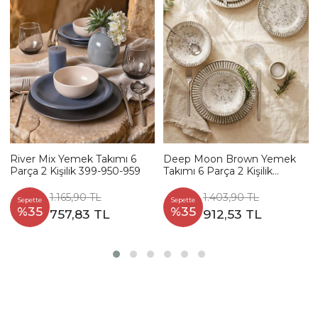
River Mix Yemek Takımı 6
Deep Moon Brown Yemek
Parça 2 Kişilik 399-950-959
Takımı 6 Parça 2 Kişilik
22880-88
1.165,90 TL
1.403,90 TL
Sepette
Sepette
%35
%35
757,83 TL
912,53 TL