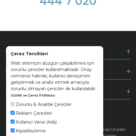
444 7 020
Kurumsal
Çerez Tercihleri
Web sitemizin düzgün çalışabilmesi için
zorunlu çerezler kullanılmaktadır. Onay
Müşteri Hizmetleri
vermeniz halinde, kullanıcı deneyimini
geliştirmek ve analiz etmek amacıyla
zorunlu olmayan çerezler de kullanılabilir.
Ödeme
Gizlilik ve Çerez Politikası
Zorunlu & Analitik Çerezler
Reklam Çerezleri
Keramika
Kvkk ve Çerez Politikası
Kullanıcı Verisi (Ads)
© 2026 Ünsa Madencilik Turizm Enerji Seramik Orman Ürünleri
Kişiselleştirme
Elektrik Üretim San. ve Tic. A.Ş. - Tüm Hakları Saklıdır