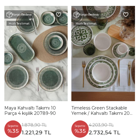
Kargo Bedava
Kargo Bedava
Hızlı Teslimat
Hızlı Teslimat
Maya Kahvaltı Takımı 10
Timeless Green Stackable
Parça 4 kişilik 20789-90
Yemek / Kahvaltı Takımı 20
Parça 4 Kişilik 21974-75
1.878,90 TL
4.203,90 TL
Sepette
Sepette
%35
%35
1.221,29 TL
2.732,54 TL