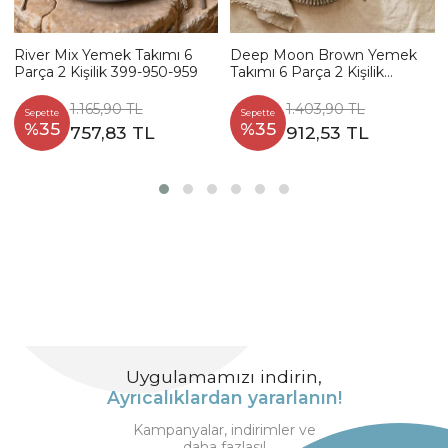
River Mix Yemek Takımı 6
Deep Moon Brown Yemek
Parça 2 Kişilik 399-950-959
Takımı 6 Parça 2 Kişilik
22880-88
1.165,90 TL
1.403,90 TL
Sepette
Sepette
%35
%35
757,83 TL
912,53 TL
Uygulamamızı indirin,
Ayrıcalıklardan yararlanın!
Kampanyalar, indirimler ve
daha fazlası!