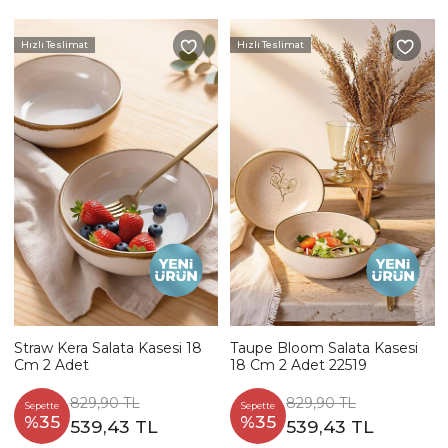
Hızlı Teslimat
Hızlı Teslimat
Straw Kera Salata Kasesi 18
Taupe Bloom Salata Kasesi
Cm 2 Adet
18 Cm 2 Adet 22519
829,90 TL
829,90 TL
Sepette
Sepette
%35
%35
539,43 TL
539,43 TL