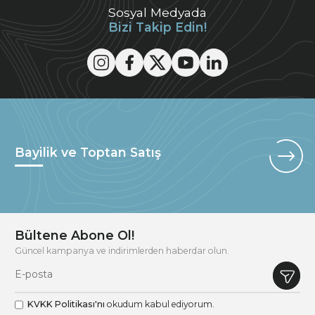
Sosyal Medyada
Bizi Takip Edin!
Bayilik ve Toptan Satış
Bültene Abone Ol!
Güncel kampanya ve indirimlerden haberdar olun.
KVKK Politikası'nı
okudum kabul ediyorum.