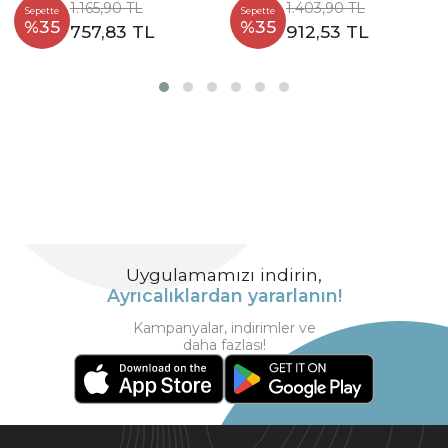
1.165,90 TL
1.403,90 TL
Sepette
Sepette
%35
%35
757,83 TL
912,53 TL
Uygulamamızı indirin,
Ayrıcalıklardan yararlanın!
Kampanyalar, indirimler ve
daha fazlası!