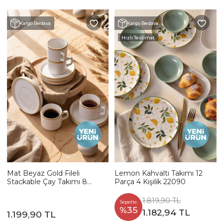
Kargo Bedava
Kargo Bedava
Hızlı Teslimat
Mat Beyaz Gold Fileli
Lemon Kahvaltı Takımı 12
Stackable Çay Takımı 8
Parça 4 Kişilik 22090
Parça 4 Kişilik
1.819,90 TL
Sepette
%35
1.182,94 TL
1.199,90 TL