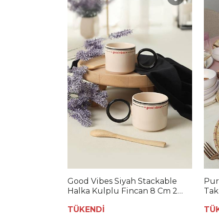
Good Vibes Siyah Stackable
Pur
Halka Kulplu Fincan 8 Cm 2
Tak
Adet
32
TÜKENDİ
TÜ