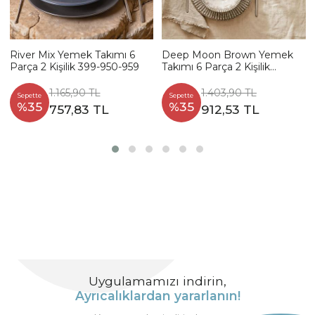
River Mix Yemek Takımı 6
Deep Moon Brown Yemek
Parça 2 Kişilik 399-950-959
Takımı 6 Parça 2 Kişilik
22880-88
1.165,90 TL
1.403,90 TL
Sepette
Sepette
%35
%35
757,83 TL
912,53 TL
Uygulamamızı indirin,
Ayrıcalıklardan yararlanın!