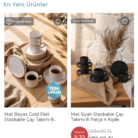
En Yeni Ürünler
Hızlı Teslimat
Kargo Bedava
Mat Beyaz Gold Fileli
Mat Siyah Stackable Çay
Stackable Çay Takımı 8
Takımı 8 Parça 4 Kişilik
Parça 4 Kişilik
1.034,90 TL
Sepette
%35