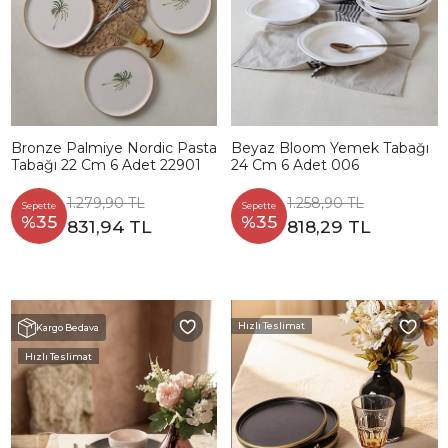
Bronze Palmiye Nordic Pasta
Beyaz Bloom Yemek Tabağı
Tabağı 22 Cm 6 Adet 22901
24 Cm 6 Adet 006
1.279,90 TL
1.258,90 TL
Sepette
Sepette
%35
%35
831,94 TL
818,29 TL
Hızlı Teslimat
Kargo Bedava
Hızlı Teslimat