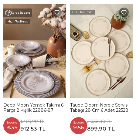
Hızlı Teslimat
Kargo Bedava
Hızlı Teslimat
Deep Moon Yemek Takımı 6
Taupe Bloom Nordıc Servis
Parça 2 Kişilik 22886-87
Tabağı 28 Cm 6 Adet 22528
1.403,90 TL
2.058,90 TL
Sepette
Sepette
%35
%56
912,53 TL
899,90 TL