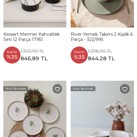
Keraart Mermer Kahvaltılık
River Yemek Takımı 2 Kişilik 6
Seti 12 Parça 17951
Parça - 322/995
1.302,90 TL
1.298,90 TL
Sepette
Sepette
%35
%35
846,89 TL
844,28 TL
Hızlı Teslimat
Hızlı Teslimat