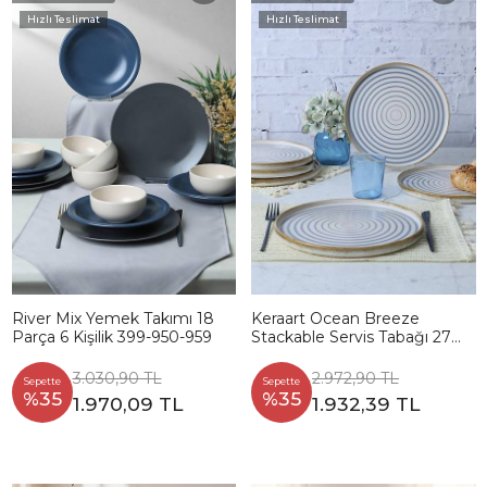
Hızlı Teslimat
Hızlı Teslimat
River Mix Yemek Takımı 18
Keraart Ocean Breeze
Parça 6 Kişilik 399-950-959
Stackable Servis Tabağı 27
Cm 6 Adet 21733
3.030,90 TL
2.972,90 TL
Sepette
Sepette
%35
%35
1.970,09 TL
1.932,39 TL