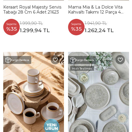
Keraart Royal Majesty Servis
Mama Mia & La Dolce Vita
Tabağı 28 Cm 6 Adet 21623
Kahvaltı Takımı 12 Parça 4
kişilik 22724-25
1.999,90 TL
1.941,90 TL
Sepette
Sepette
%35
%35
1.299,94 TL
1.262,24 TL
Kargo Bedava
Kargo Bedava
Hızlı Teslimat