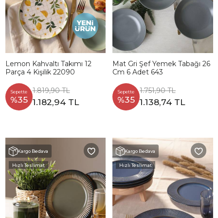
Lemon Kahvaltı Takımı 12
Mat Gri Şef Yemek Tabağı 26
Parça 4 Kişilik 22090
Cm 6 Adet 643
1.819,90 TL
1.751,90 TL
Sepette
Sepette
%35
%35
1.182,94 TL
1.138,74 TL
Kargo Bedava
Kargo Bedava
Hızlı Teslimat
Hızlı Teslimat