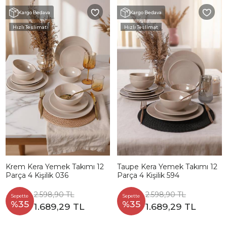
Kargo Bedava
Kargo Bedava
Hızlı Teslimat
Hızlı Teslimat
Krem Kera Yemek Takımı 12
Taupe Kera Yemek Takımı 12
Parça 4 Kişilik 036
Parça 4 Kişilik 594
2.598,90 TL
2.598,90 TL
Sepette
Sepette
%35
%35
1.689,29 TL
1.689,29 TL