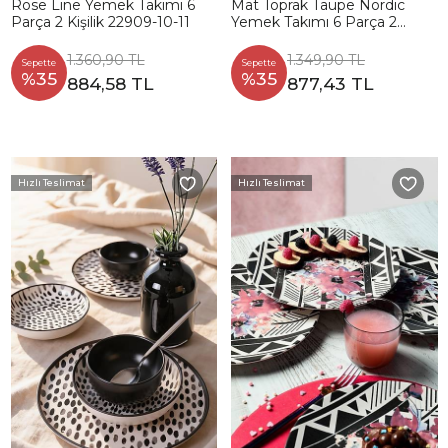
Rose Line Yemek Takımı 6
Mat Toprak Taupe Nordic
Parça 2 Kişilik 22909-10-11
Yemek Takımı 6 Parça 2
Kişilik 977
1.360,90 TL
1.349,90 TL
Sepette
Sepette
%35
%35
884,58 TL
877,43 TL
Hızlı Teslimat
Hızlı Teslimat