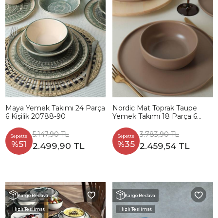
Maya Yemek Takımı 24 Parça
Nordic Mat Toprak Taupe
6 Kişilik 20788-90
Yemek Takımı 18 Parça 6
Kişilik 977
5.147,90 TL
3.783,90 TL
Sepette
Sepette
%51
%35
2.499,90 TL
2.459,54 TL
Kargo Bedava
Kargo Bedava
Hızlı Teslimat
Hızlı Teslimat