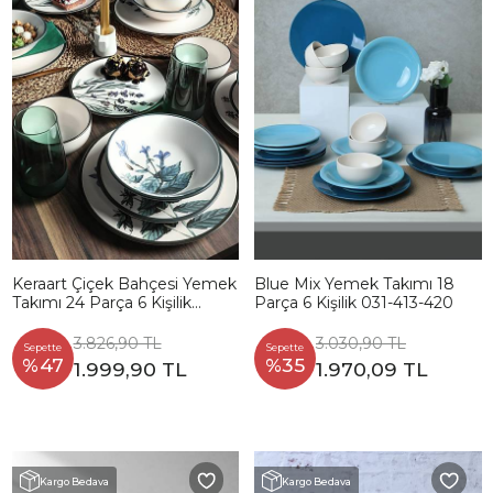
Keraart Çiçek Bahçesi Yemek
Blue Mix Yemek Takımı 18
Takımı 24 Parça 6 Kişilik
Parça 6 Kişilik 031-413-420
18938 -39-40-41-42-43-68
3.826,90 TL
3.030,90 TL
Sepette
Sepette
%47
%35
1.999,90 TL
1.970,09 TL
Kargo Bedava
Kargo Bedava