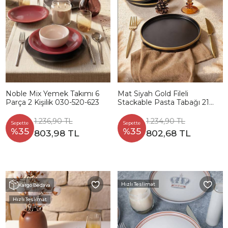
Noble Mix Yemek Takımı 6
Mat Siyah Gold Fileli
Parça 2 Kişilik 030-520-623
Stackable Pasta Tabağı 21
Cm 4 Adet
1.236,90 TL
1.234,90 TL
Sepette
Sepette
%35
%35
803,98 TL
802,68 TL
Hızlı Teslimat
Kargo Bedava
Hızlı Teslimat