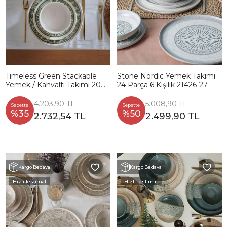
Timeless Green Stackable
Stone Nordic Yemek Takımı
Yemek / Kahvaltı Takımı 20
24 Parça 6 Kişilik 21426-27
Parça 4 Kişilik 21974-75
4.203,90 TL
5.008,90 TL
Sepette
Sepette
%35
%50
2.732,54 TL
2.499,90 TL
Kargo Bedava
Kargo Bedava
Hızlı Teslimat
Hızlı Teslimat