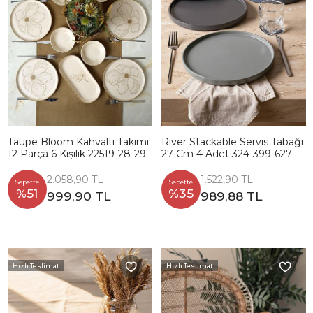
Taupe Bloom Kahvaltı Takımı
River Stackable Servis Tabağı
12 Parça 6 Kişilik 22519-28-29
27 Cm 4 Adet 324-399-627-
950
2.058,90 TL
1.522,90 TL
Sepette
Sepette
%51
%35
999,90 TL
989,88 TL
Hızlı Teslimat
Hızlı Teslimat