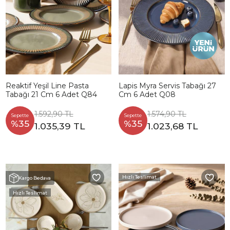
Reaktif Yeşil Line Pasta
Lapis Myra Servis Tabağı 27
Tabağı 21 Cm 6 Adet Q84
Cm 6 Adet Q08
1.592,90 TL
1.574,90 TL
Sepette
Sepette
%35
%35
1.035,39 TL
1.023,68 TL
Hızlı Teslimat
Kargo Bedava
Hızlı Teslimat