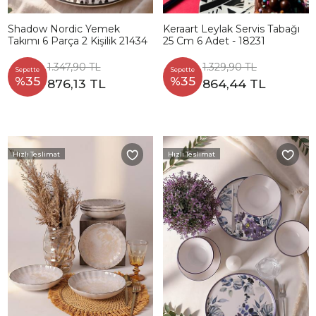
Shadow Nordic Yemek
Keraart Leylak Servis Tabağı
Takımı 6 Parça 2 Kişilik 21434
25 Cm 6 Adet - 18231
1.347,90 TL
1.329,90 TL
Sepette
Sepette
%35
%35
876,13 TL
864,44 TL
Hızlı Teslimat
Hızlı Teslimat