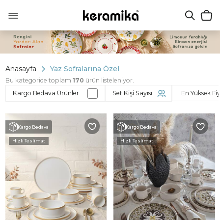
Anasayfa
Yaz Sofralarına Özel
Bu kategoride toplam
170
ürün listeleniyor.
Kargo Bedava Ürünler
Set Kişi Sayısı
Kargo Bedava
Kargo Bedava
Hızlı Teslimat
Hızlı Teslimat