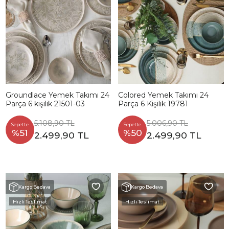
Groundlace Yemek Takımı 24
Colored Yemek Takımı 24
Parça 6 kişilik 21501-03
Parça 6 Kişilik 19781
5.108,90 TL
5.006,90 TL
Sepette
Sepette
%51
%50
2.499,90 TL
2.499,90 TL
Kargo Bedava
Kargo Bedava
Hızlı Teslimat
Hızlı Teslimat