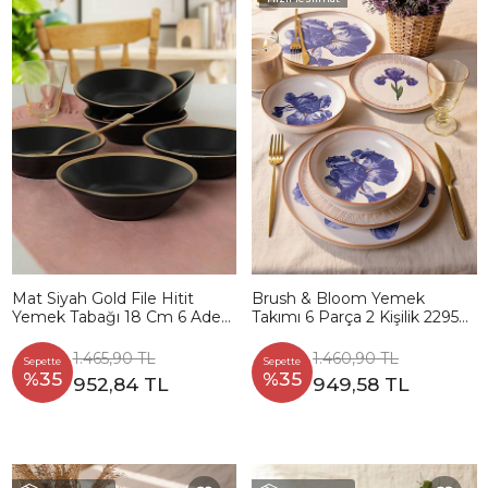
Mat Siyah Gold File Hitit
Brush & Bloom Yemek
Yemek Tabağı 18 Cm 6 Adet
Takımı 6 Parça 2 Kişilik 22957-
- 956
58
1.465,90 TL
1.460,90 TL
Sepette
Sepette
%35
%35
952,84 TL
949,58 TL