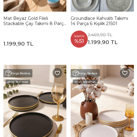
Mat Beyaz Gold Fileli
Groundlace Kahvaltı Takımı
Stackable Çay Takımı 8 Parça
14 Parça 6 Kişilik 21501
4 Kişilik
2.469,90 TL
Sepette
%51
1.199,90 TL
1.199,90 TL
Kargo Bedava
Kargo Bedava
Hızlı Teslimat
Hızlı Teslimat