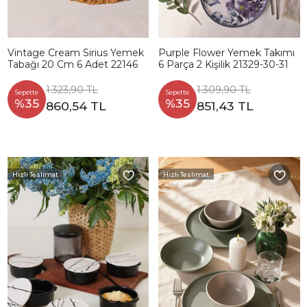
Vintage Cream Sirius Yemek
Purple Flower Yemek Takımı
Tabağı 20 Cm 6 Adet 22146
6 Parça 2 Kişilik 21329-30-31
1.323,90 TL
1.309,90 TL
Sepette
Sepette
%35
%35
860,54 TL
851,43 TL
Hızlı Teslimat
Hızlı Teslimat