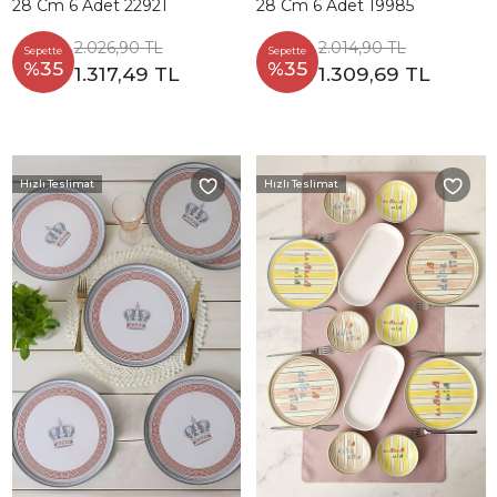
28 Cm 6 Adet 22921
28 Cm 6 Adet 19985
2.026,90 TL
2.014,90 TL
Sepette
Sepette
%35
%35
1.317,49 TL
1.309,69 TL
Hızlı Teslimat
Hızlı Teslimat