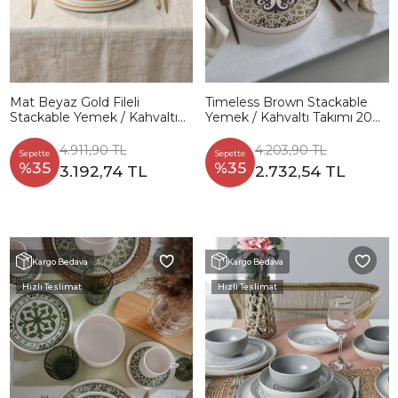
Mat Beyaz Gold Fileli
Timeless Brown Stackable
Stackable Yemek / Kahvaltı
Yemek / Kahvaltı Takımı 20
Takımı 20 Parça 4 Kişilik
Parça 4 Kişilik 21972-73
4.911,90 TL
4.203,90 TL
Sepette
Sepette
%35
%35
3.192,74 TL
2.732,54 TL
Kargo Bedava
Kargo Bedava
Hızlı Teslimat
Hızlı Teslimat