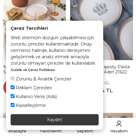
Çerez Tercihleri
Web sitemizin düzgün çalışabilmesi için
zorunlu çerezler kullanılmaktadır. Onay
vermeniz halinde, kullanıcı deneyimini
geliştirmek ve analiz etmek amacıyla
zorunlu olmayan çerezler de kullanılabilir.
Mat Beyaz Gold Fileli
Keraart Royal Majesty Pasta
Gizlilik ve Çerez Politikası
Stackable Pasta Tabağı 21
Tabağı 22 Cm 6 Adet 21622
Cm 4 Adet
Zorunlu & Analitik Çerezler
1.234,90 TL
1.217,90 TL
Sepette
Sepette
Reklam Çerezleri
%35
%35
802,68 TL
791,64 TL
Kullanıcı Verisi (Ads)
Kişiselleştirme
Kaydet
Hızlı Teslimat
Hızlı Teslimat
Anasayfa
Favorilerim
Sepetim
Hesabım