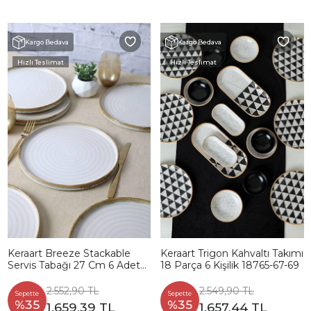
Kargo Bedava
Kargo Bedava
Hızlı Teslimat
Hızlı Teslimat
Keraart Breeze Stackable
Keraart Trigon Kahvaltı Takımı
Servis Tabağı 27 Cm 6 Adet
18 Parça 6 Kişilik 18765-67-69
21722
2.552,90 TL
2.549,90 TL
Sepette
Sepette
%35
%35
1.659,39 TL
1.657,44 TL