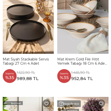
Mat Siyah Stackable Servis
Mat Krem Gold File Hitit
Tabağı 27 Cm 4 Adet
Yemek Tabağı 18 Cm 6 Adet
- 950
1.522,90 TL
1.465,90 TL
Sepette
Sepette
%35
%35
989,88 TL
952,84 TL
Hızlı Teslimat
Kargo Bedava
Hızlı Teslimat