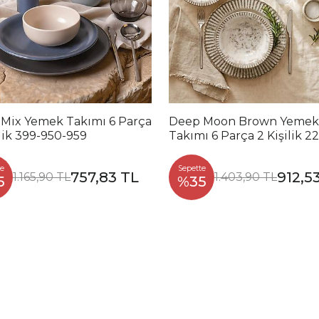
 Mix Yemek Takımı 6 Parça
Deep Moon Brown Yemek
ilik 399-950-959
Takımı 6 Parça 2 Kişilik 2
88
e
Sepette
757,83 TL
912,5
1.165,90 TL
1.403,90 TL
5
%35