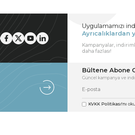
Uygulamamızı indi
Ayrıcalıklardan y
Kampanyalar, indirim
daha fazlası!
Bültene Abone O
Güncel kampanya ve indi
KVKK Politikası'nı
oku