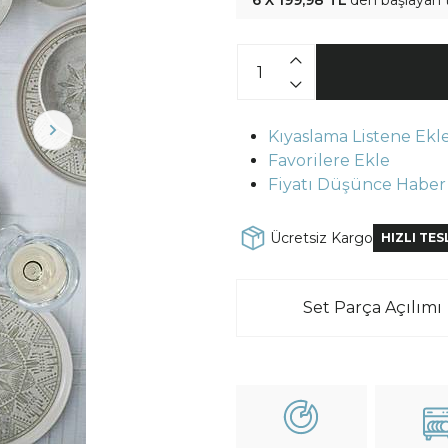
6 X 199,98 TL
'den başlayan 
Kıyaslama Listene Ekl
Favorilere Ekle
Fiyatı Düşünce Haber
Ücretsiz Kargo
HIZLI TE
Set Parça Açılımı