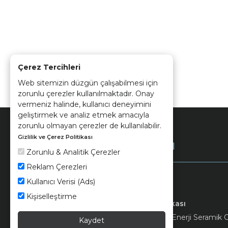
Çerez Tercihleri
Web sitemizin düzgün çalışabilmesi için
zorunlu çerezler kullanılmaktadır. Onay
vermeniz halinde, kullanıcı deneyimini
geliştirmek ve analiz etmek amacıyla
zorunlu olmayan çerezler de kullanılabilir.
Gizlilik ve Çerez Politikası
Kurumsal
Zorunlu & Analitik Çerezler
Reklam Çerezleri
Kullanıcı Verisi (Ads)
Kişiselleştirme
Keramika
Kvkk ve Çerez Politikası
© 2026 Ünsa Madencilik Turizm Enerji Seramik Orm
Kaydet