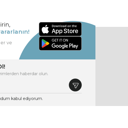
rin,
ararlanın!
ler ve
l!
rimlerden haberdar olun.
dum kabul ediyorum.