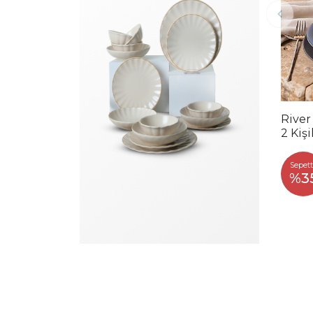
River
2 Kiş
Sepett
%3