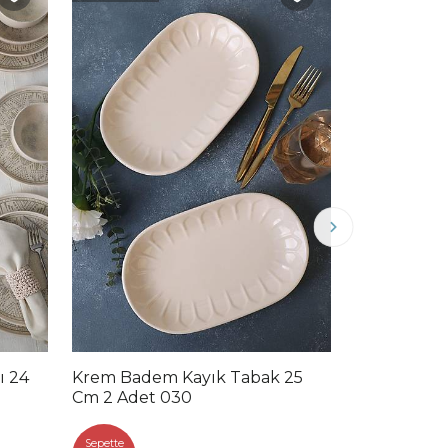
ı 24
Krem Badem Kayık Tabak 25
Krem Hitit
Cm 2 Adet 030
6 Adet 030
Sepette
Sepette