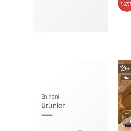
%3
Kar
Hızlı