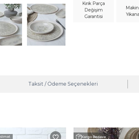
Kırık Parça
Maki
Değişim
Yıkana
Garantisi
Taksit / Ödeme Seçenekleri
eslimat
Kargo Bedava