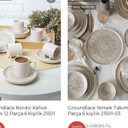
Hızlı Teslimat
dlace Nordic Kahve
Groundlace Yemek Takım
ı 12 Parça 6 Kişilik 21501
Parça 6 kişilik 21501-03
5.108,90 TL
e
Sepette