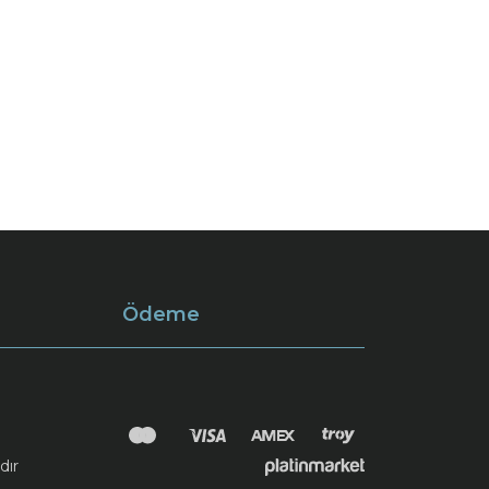
Ödeme
dır