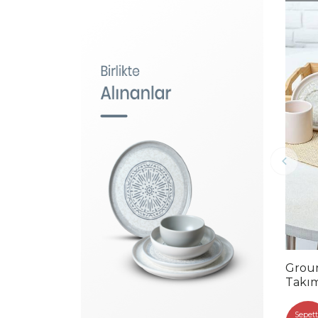
Groun
Takım
Sepett