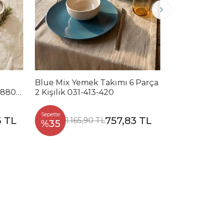
Blue Mix Yemek Takımı 6 Parça
Noble Mix 
2880-
2 Kişilik 031-413-420
Parça 2 Kiş
Sepette
Sepette
3 TL
757,83 TL
1.165,90 TL
1.2
%35
%35