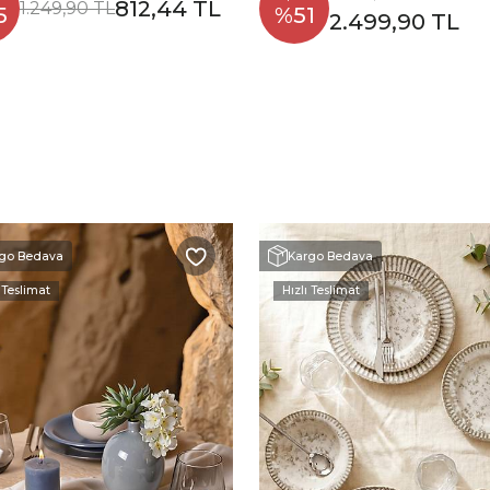
812,44 TL
1.249,90 TL
5
%51
2.499,90 TL
go Bedava
Kargo Bedava
 Teslimat
Hızlı Teslimat