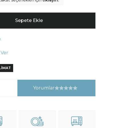
taksit seçenekleri için
tıklayın.
Sepete Ekle
e
 Ver
SLİMAT
Yorumlar