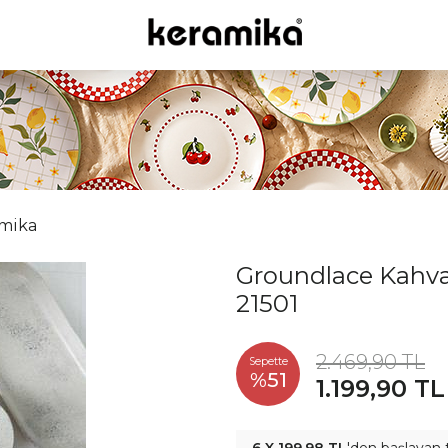
mika
Groundlace Kahvalt
21501
2.469,90 TL
Sepette
%51
1.199,90 TL