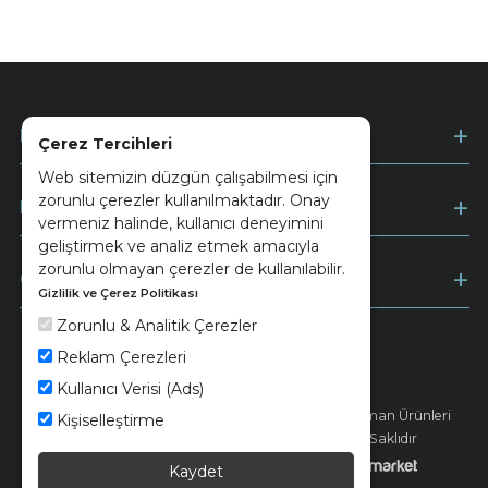
Kurumsal
Çerez Tercihleri
Web sitemizin düzgün çalışabilmesi için
zorunlu çerezler kullanılmaktadır. Onay
Müşteri Hizmetleri
vermeniz halinde, kullanıcı deneyimini
geliştirmek ve analiz etmek amacıyla
zorunlu olmayan çerezler de kullanılabilir.
Ödeme
Gizlilik ve Çerez Politikası
Zorunlu & Analitik Çerezler
Reklam Çerezleri
Keramika
Kvkk ve Çerez Politikası
Kullanıcı Verisi (Ads)
© 2026 Ünsa Madencilik Turizm Enerji Seramik Orman Ürünleri
Kişiselleştirme
Elektrik Üretim San. ve Tic. A.Ş. - Tüm Hakları Saklıdır
Kaydet