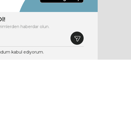
l!
rimlerden haberdar olun.
dum kabul ediyorum.