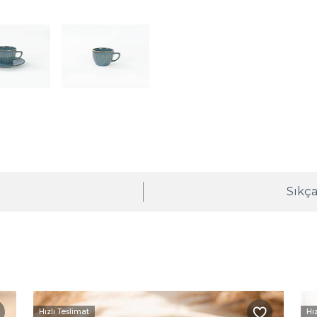
ı
Sıkça
Hızlı Teslimat
Hı