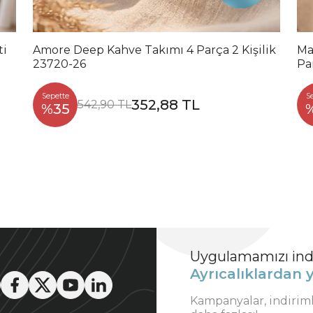
ti
Amore Deep Kahve Takımı 4 Parça 2 Kişilik
Ma
23720-26
Pa
Sepette
S
352,88 TL
542,90 TL
%35
Uygulamamızı indi
Ayrıcalıklardan y
Kampanyalar, indirim