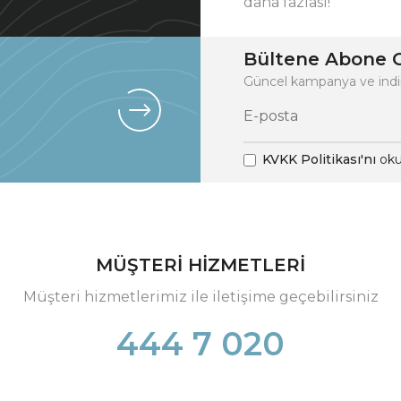
daha fazlası!
Bültene Abone O
Güncel kampanya ve indi
KVKK Politikası'nı
oku
MÜŞTERİ HİZMETLERİ
Müşteri hizmetlerimiz ile iletişime geçebilirsiniz
444 7 020