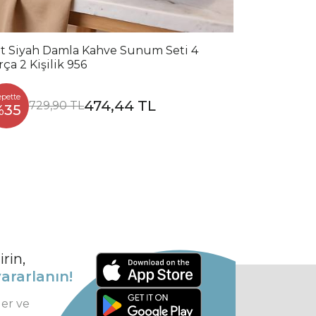
t Siyah Damla Kahve Sunum Seti 4
rça 2 Kişilik 956
epette
474,44 TL
729,90 TL
%35
rin,
ararlanın!
ler ve