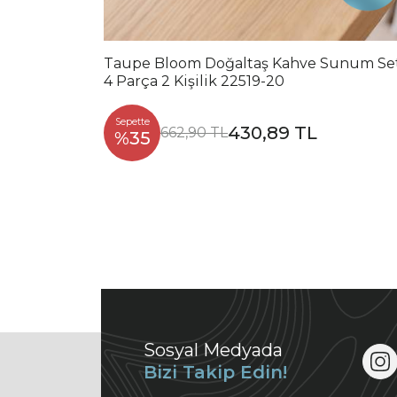
Taupe Bloom Doğaltaş Kahve Sunum Se
4 Parça 2 Kişilik 22519-20
Sepette
430,89 TL
662,90 TL
%35
Sosyal Medyada
Bizi Takip Edin!