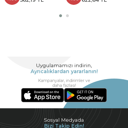
Uygulamamızı indirin,
Ayrıcalıklardan yararlanın!
Kampanyalar, indirimler ve
daha fazlası!
Sosyal Medyada
Bizi Takip Edin!