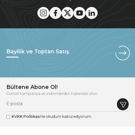
Bayilik ve Toptan Satış
Bültene Abone Ol!
Güncel kampanya ve indirimlerden haberdar olun.
KVKK Politikası'nı
okudum kabul ediyorum.