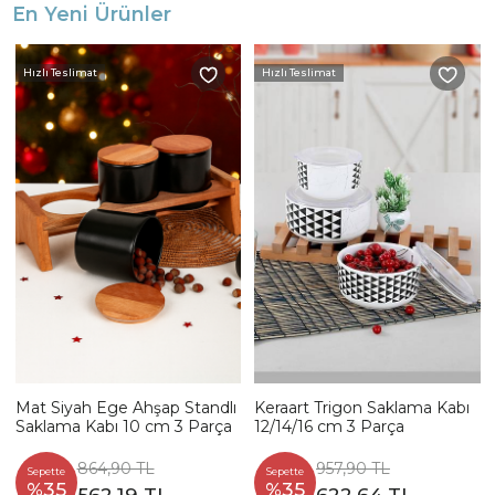
En Yeni Ürünler
Hızlı Teslimat
Hızlı Teslimat
Mat Siyah Ege Ahşap Standlı
Keraart Trigon Saklama Kabı
Saklama Kabı 10 cm 3 Parça
12/14/16 cm 3 Parça
864,90 TL
957,90 TL
Sepette
Sepette
%35
%35
562,19 TL
622,64 TL