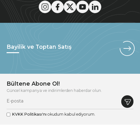
Bayilik ve Toptan Satış
Bültene Abone Ol!
Güncel kampanya ve indirimlerden haberdar olun.
KVKK Politikası'nı
okudum kabul ediyorum.