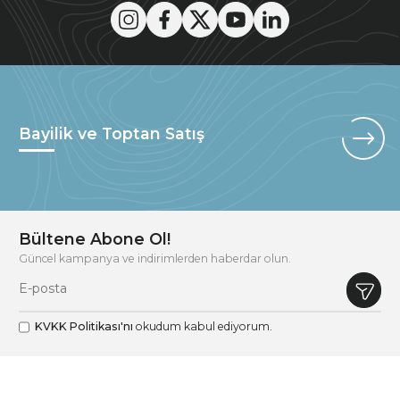
Bayilik ve Toptan Satış
Bültene Abone Ol!
Güncel kampanya ve indirimlerden haberdar olun.
KVKK Politikası'nı
okudum kabul ediyorum.