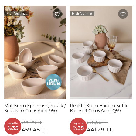
Hızlı Teslimat
Hızlı Teslimat
Mat Krem Ephesus Çerezlik /
Reaktif Krem Badem Suffle
Sosluk 10 Cm 6 Adet 950
Kasesi 9 Cm 6 Adet Q59
706,90 TL
678,90 TL
Sepette
Sepette
%35
%35
459,48 TL
441,29 TL