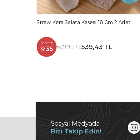
Straw Kera Salata Kasesi 18 Cm 2 Adet
Sepette
539,43 TL
829,90 TL
%35
Sosyal Medyada
Bizi Takip Edin!