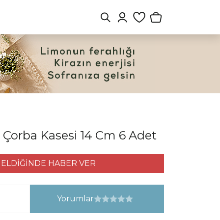
 Çorba Kasesi 14 Cm 6 Adet
ELDİĞİNDE HABER VER
Yorumlar