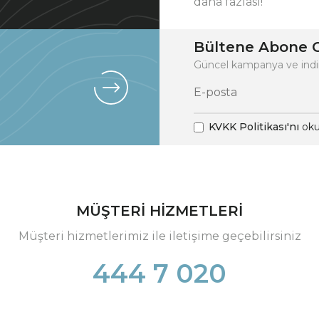
daha fazlası!
Bültene Abone O
Güncel kampanya ve indi
KVKK Politikası'nı
oku
MÜŞTERİ HİZMETLERİ
Müşteri hizmetlerimiz ile iletişime geçebilirsiniz
444 7 020