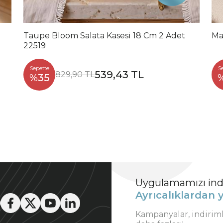
Taupe Bloom Salata Kasesi 18 Cm 2 Adet
Ma
22519
Sepette
S
539,43 TL
829,90 TL
%35
Uygulamamızı indi
Ayrıcalıklardan y
Kampanyalar, indirim