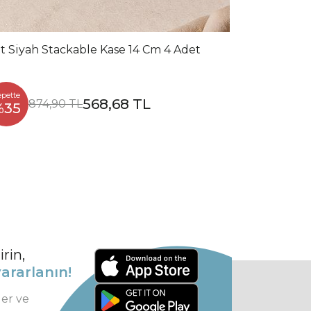
t Siyah Stackable Kase 14 Cm 4 Adet
epette
568,68 TL
874,90 TL
%35
rin,
ararlanın!
ler ve