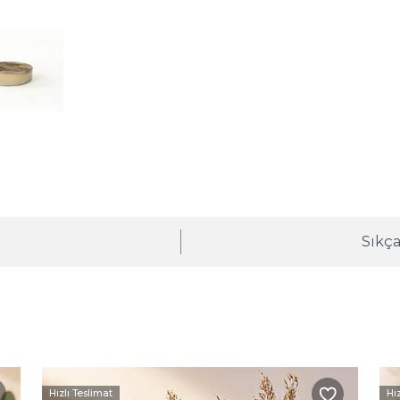
ı
Sıkça
Hızlı Teslimat
Hı