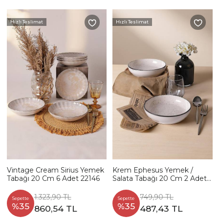
Hızlı Teslimat
Hızlı Teslimat
Vintage Cream Sirius Yemek
Krem Ephesus Yemek /
Tabağı 20 Cm 6 Adet 22146
Salata Tabağı 20 Cm 2 Adet
23381
1.323,90 TL
749,90 TL
Sepette
Sepette
%35
%35
860,54 TL
487,43 TL