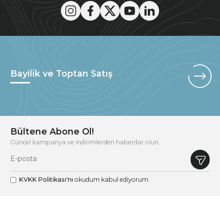
Bayilik ve Toptan Satış
Bültene Abone Ol!
Güncel kampanya ve indirimlerden haberdar olun.
KVKK Politikası'nı
okudum kabul ediyorum.